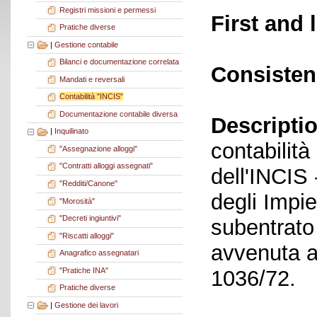
Registri missioni e permessi
First and 
Pratiche diverse
|
Gestione contabile
Bilanci e documentazione correlata
Consisten
Mandati e reversali
Contabilità "INCIS"
Documentazione contabile diversa
Descriptio
|
Inquilinato
contabilità 
"Assegnazione alloggi"
"Contratti alloggi assegnati"
dell'INCIS 
"Redditi/Canone"
degli Impie
"Morosità"
"Decreti ingiuntivi"
subentrato
"Riscatti alloggi"
avvenuta ai
Anagrafico assegnatari
"Pratiche INA"
1036/72.
Pratiche diverse
|
Gestione dei lavori