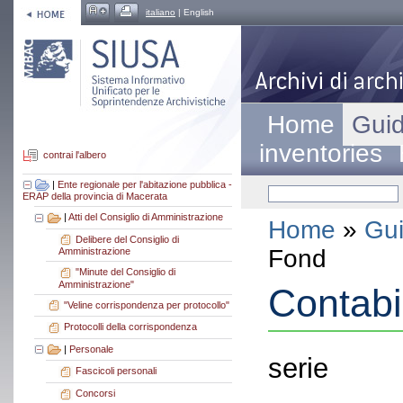
italiano
| English
Home
Guid
inventories
contrai l'albero
|
Ente regionale per l'abitazione pubblica -
ERAP della provincia di Macerata
|
Atti del Consiglio di Amministrazione
Home
»
Gui
Delibere del Consiglio di
Fond
Amministrazione
"Minute del Consiglio di
Amministrazione"
Contabi
"Veline corrispondenza per protocollo"
Protocolli della corrispondenza
|
Personale
serie
Fascicoli personali
Concorsi