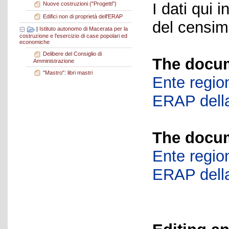
I dati qui i
Nuove costruzioni ("Progetti")
Edifici non di proprietà dell'ERAP
del censime
|
Istituto autonomo di Macerata per la
costruzione e l'esercizio di case popolari ed
economiche
Delibere del Consiglio di
The docum
Amministrazione
"Mastro": libri mastri
Ente region
ERAP della
The docum
Ente region
ERAP della