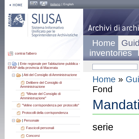
italiano
| English
Home
Guid
inventories
contrai l'albero
|
Ente regionale per l'abitazione pubblica -
ERAP della provincia di Macerata
|
Atti del Consiglio di Amministrazione
Home
»
Gui
Delibere del Consiglio di
Fond
Amministrazione
"Minute del Consiglio di
Amministrazione"
Mandati
"Veline corrispondenza per protocollo"
Protocolli della corrispondenza
|
Personale
serie
Fascicoli personali
Concorsi