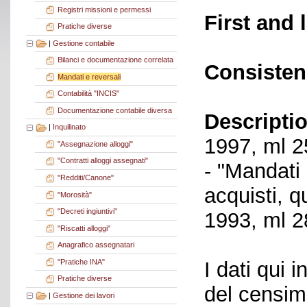
Registri missioni e permessi
First and 
Pratiche diverse
|
Gestione contabile
Bilanci e documentazione correlata
Consisten
Mandati e reversali
Contabilità "INCIS"
Documentazione contabile diversa
Descriptio
|
Inquilinato
1997, ml 2
"Assegnazione alloggi"
"Contratti alloggi assegnati"
- "Mandati 
"Redditi/Canone"
acquisti, q
"Morosità"
"Decreti ingiuntivi"
1993, ml 2
"Riscatti alloggi"
Anagrafico assegnatari
"Pratiche INA"
I dati qui i
Pratiche diverse
del censime
|
Gestione dei lavori