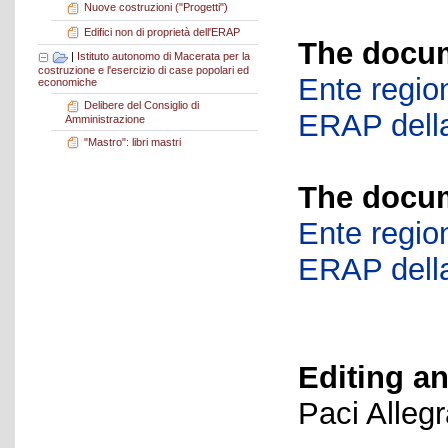
Nuove costruzioni ("Progetti")
Edifici non di proprietà dell'ERAP
The docum
|
Istituto autonomo di Macerata per la
costruzione e l'esercizio di case popolari ed
Ente region
economiche
Delibere del Consiglio di
ERAP della
Amministrazione
"Mastro": libri mastri
The docum
Ente region
ERAP della
Editing an
Paci Alleg