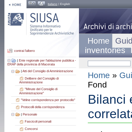
italiano
| English
Home
Guid
inventories
contrai l'albero
|
Ente regionale per l'abitazione pubblica -
ERAP della provincia di Macerata
|
Atti del Consiglio di Amministrazione
Home
»
Gui
Delibere del Consiglio di
Fond
Amministrazione
"Minute del Consiglio di
Amministrazione"
Bilanci
"Veline corrispondenza per protocollo"
Protocolli della corrispondenza
correlat
|
Personale
Fascicoli personali
Concorsi