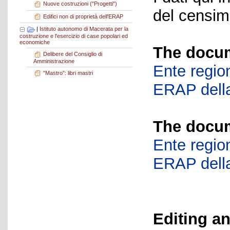
Nuove costruzioni ("Progetti")
del censime
Edifici non di proprietà dell'ERAP
|
Istituto autonomo di Macerata per la
costruzione e l'esercizio di case popolari ed
economiche
The docum
Delibere del Consiglio di
Amministrazione
Ente region
"Mastro": libri mastri
ERAP della
The docum
Ente region
ERAP della
Editing an