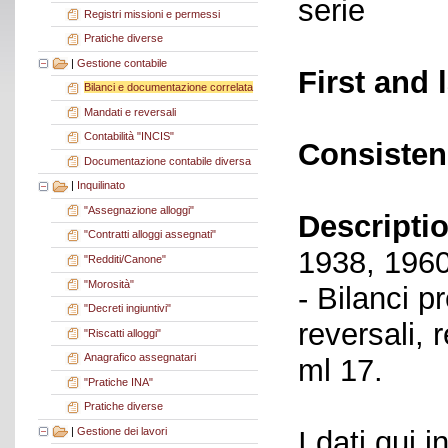
serie
Registri missioni e permessi
Pratiche diverse
|
Gestione contabile
First and 
Bilanci e documentazione correlata
Mandati e reversali
Contabilità "INCIS"
Consisten
Documentazione contabile diversa
|
Inquilinato
"Assegnazione alloggi"
Descriptio
"Contratti alloggi assegnati"
1938, 1960
"Redditi/Canone"
"Morosità"
- Bilanci p
"Decreti ingiuntivi"
reversali, 
"Riscatti alloggi"
Anagrafico assegnatari
ml 17.
"Pratiche INA"
Pratiche diverse
|
Gestione dei lavori
I dati qui i