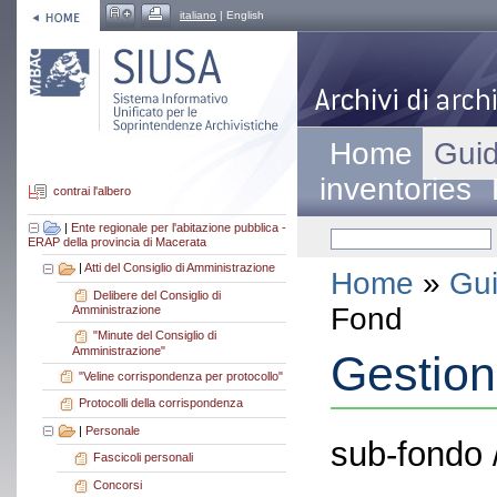
italiano
| English
Home
Guid
inventories
contrai l'albero
|
Ente regionale per l'abitazione pubblica -
ERAP della provincia di Macerata
|
Atti del Consiglio di Amministrazione
Home
»
Gui
Delibere del Consiglio di
Fond
Amministrazione
"Minute del Consiglio di
Amministrazione"
Gestion
"Veline corrispondenza per protocollo"
Protocolli della corrispondenza
|
Personale
sub-fondo 
Fascicoli personali
Concorsi