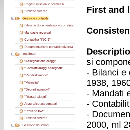
Registri missioni e permessi
First and 
Pratiche diverse
|
Gestione contabile
Bilanci e documentazione correlata
Consisten
Mandati e reversali
Contabilità "INCIS"
Documentazione contabile diversa
Descriptio
|
Inquilinato
si compone
"Assegnazione alloggi"
"Contratti alloggi assegnati"
- Bilanci 
"Redditi/Canone"
1938, 1960
"Morosità"
"Decreti ingiuntivi"
- Mandati 
"Riscatti alloggi"
- Contabili
Anagrafico assegnatari
"Pratiche INA"
- Document
Pratiche diverse
2000, ml 2
|
Gestione dei lavori