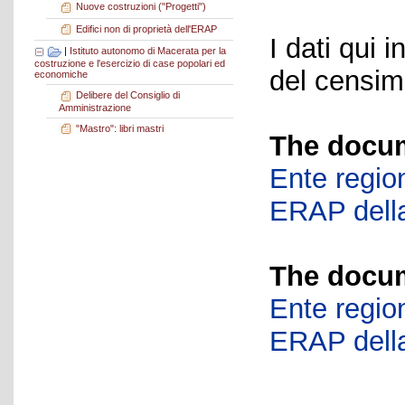
Nuove costruzioni ("Progetti")
Edifici non di proprietà dell'ERAP
I dati qui i
|
Istituto autonomo di Macerata per la
costruzione e l'esercizio di case popolari ed
del censime
economiche
Delibere del Consiglio di
Amministrazione
"Mastro": libri mastri
The docum
Ente region
ERAP della
The docum
Ente region
ERAP della