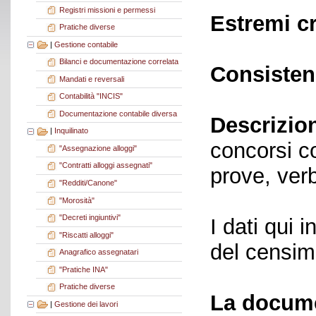
Registri missioni e permessi
Estremi c
Pratiche diverse
|
Gestione contabile
Bilanci e documentazione correlata
Consisten
Mandati e reversali
Contabilità "INCIS"
Documentazione contabile diversa
Descrizio
|
Inquilinato
concorsi co
"Assegnazione alloggi"
"Contratti alloggi assegnati"
prove, verb
"Redditi/Canone"
"Morosità"
"Decreti ingiuntivi"
I dati qui i
"Riscatti alloggi"
del censime
Anagrafico assegnatari
"Pratiche INA"
Pratiche diverse
La docume
|
Gestione dei lavori