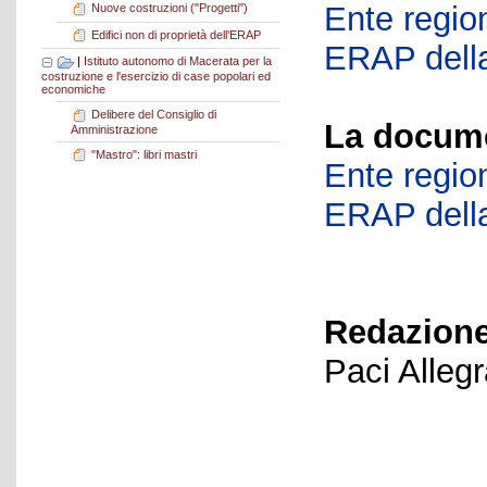
Ente region
Nuove costruzioni ("Progetti")
Edifici non di proprietà dell'ERAP
ERAP della
|
Istituto autonomo di Macerata per la
costruzione e l'esercizio di case popolari ed
economiche
Delibere del Consiglio di
La docume
Amministrazione
"Mastro": libri mastri
Ente region
ERAP della
Redazione
Paci Alleg