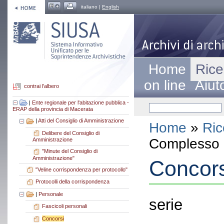
italiano |
English
Home
Rice
on line
Aiut
contrai l'albero
|
Ente regionale per l'abitazione pubblica -
ERAP della provincia di Macerata
|
Atti del Consiglio di Amministrazione
Home
»
Ric
Delibere del Consiglio di
Complesso a
Amministrazione
"Minute del Consiglio di
Amministrazione"
Concors
"Veline corrispondenza per protocollo"
Protocolli della corrispondenza
|
Personale
serie
Fascicoli personali
Concorsi