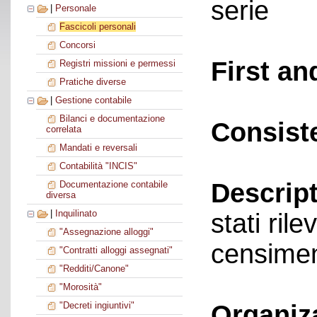
serie
|
Personale
Fascicoli personali
Concorsi
First an
Registri missioni e permessi
Pratiche diverse
|
Gestione contabile
Bilanci e documentazione
Consist
correlata
Mandati e reversali
Contabilità "INCIS"
Descript
Documentazione contabile
diversa
|
Inquilinato
stati rile
"Assegnazione alloggi"
censimen
"Contratti alloggi assegnati"
"Redditi/Canone"
"Morosità"
Organiz
"Decreti ingiuntivi"