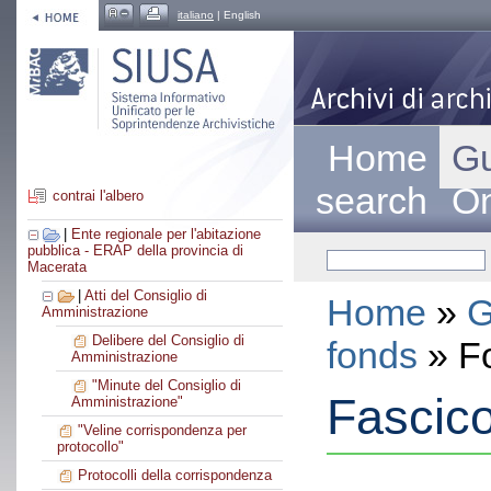
italiano
| English
Home
Gu
search
On
contrai l'albero
|
Ente regionale per l'abitazione
pubblica - ERAP della provincia di
Macerata
|
Atti del Consiglio di
Home
»
G
Amministrazione
Delibere del Consiglio di
fonds
» F
Amministrazione
"Minute del Consiglio di
Fascico
Amministrazione"
"Veline corrispondenza per
protocollo"
Protocolli della corrispondenza