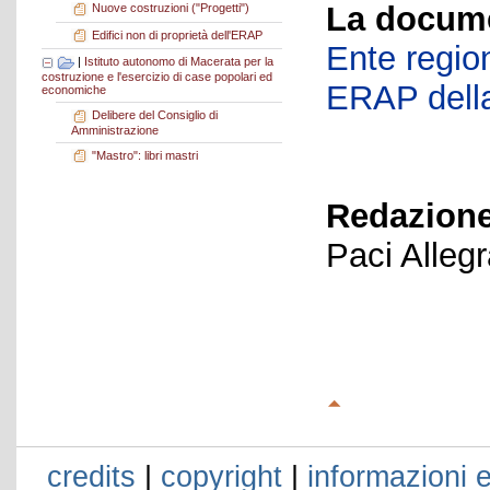
La docume
Nuove costruzioni ("Progetti")
Edifici non di proprietà dell'ERAP
Ente region
|
Istituto autonomo di Macerata per la
costruzione e l'esercizio di case popolari ed
ERAP della
economiche
Delibere del Consiglio di
Amministrazione
"Mastro": libri mastri
Redazione
Paci Alleg
credits
|
copyright
|
informazioni e