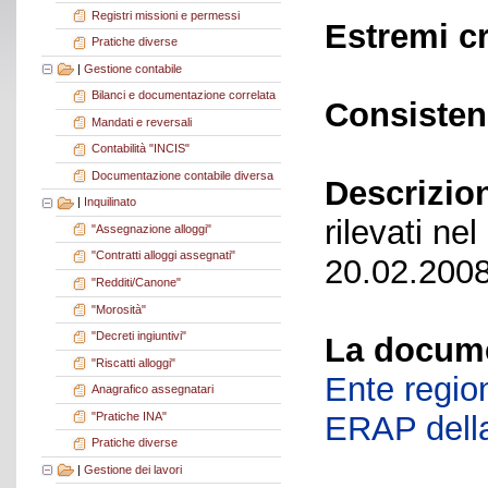
Registri missioni e permessi
Estremi c
Pratiche diverse
|
Gestione contabile
Bilanci e documentazione correlata
Consisten
Mandati e reversali
Contabilità "INCIS"
Documentazione contabile diversa
Descrizio
|
Inquilinato
rilevati ne
"Assegnazione alloggi"
"Contratti alloggi assegnati"
20.02.2008
"Redditi/Canone"
"Morosità"
"Decreti ingiuntivi"
La docume
"Riscatti alloggi"
Ente region
Anagrafico assegnatari
"Pratiche INA"
ERAP della
Pratiche diverse
|
Gestione dei lavori