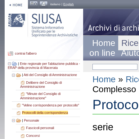
italiano |
English
Home
Rice
on line
Aiut
contrai l'albero
|
Ente regionale per l'abitazione pubblica -
ERAP della provincia di Macerata
|
Atti del Consiglio di Amministrazione
Home
»
Ric
Delibere del Consiglio di
Complesso a
Amministrazione
"Minute del Consiglio di
Amministrazione"
Protoco
"Veline corrispondenza per protocollo"
Protocolli della corrispondenza
|
Personale
serie
Fascicoli personali
Concorsi