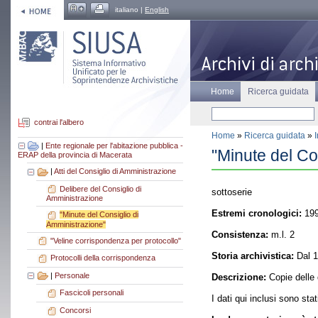
italiano |
English
Home
Ricerca guidata
contrai l'albero
Home
»
Ricerca guidata
»
|
Ente regionale per l'abitazione pubblica -
"Minute del Co
ERAP della provincia di Macerata
|
Atti del Consiglio di Amministrazione
Delibere del Consiglio di
sottoserie
Amministrazione
Estremi cronologici:
199
"Minute del Consiglio di
Amministrazione"
Consistenza:
m.l. 2
"Veline corrispondenza per protocollo"
Storia archivistica:
Dal 1
Protocolli della corrispondenza
|
Personale
Descrizione:
Copie delle 
Fascicoli personali
I dati qui inclusi sono sta
Concorsi