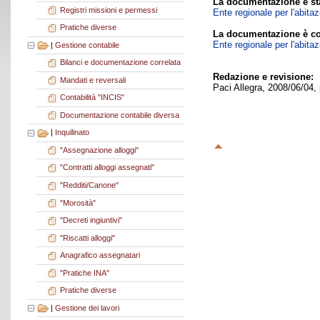
La documentazione è sta
Registri missioni e permessi
Ente regionale per l'abita
Pratiche diverse
La documentazione è co
Ente regionale per l'abita
|
Gestione contabile
Bilanci e documentazione correlata
Redazione e revisione:
Mandati e reversali
Paci Allegra, 2008/06/04,
Contabilità "INCIS"
Documentazione contabile diversa
|
Inquilinato
"Assegnazione alloggi"
"Contratti alloggi assegnati"
"Redditi/Canone"
"Morosità"
"Decreti ingiuntivi"
"Riscatti alloggi"
Anagrafico assegnatari
"Pratiche INA"
Pratiche diverse
|
Gestione dei lavori