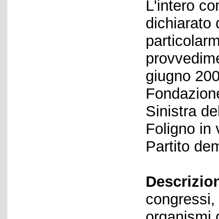
L'intero c
dichiarato 
particolar
provvedime
giugno 200
Fondazione
Sinistra d
Foligno in 
Partito de
Descrizio
congressi, 
organismi d