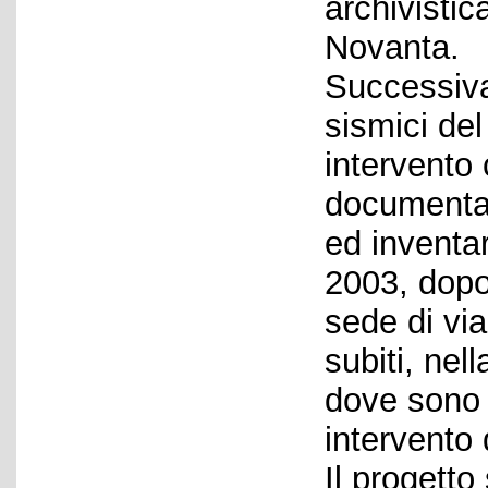
archivistic
Novanta.
Successiva
sismici de
intervento 
documentaz
ed inventar
2003, dopo 
sede di via
subiti, nel
dove sono 
intervento 
Il progetto