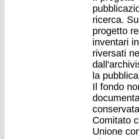
pubblicazi
ricerca. S
progetto r
inventari i
riversati 
dall'archiv
la pubblica
Il fondo no
documentar
conservata
Comitato c
Unione co