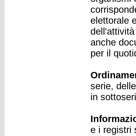
corrispond
elettorale 
dell'attivi
anche docu
per il quot
Ordiname
serie, dell
in sottoser
Informazi
e i registr