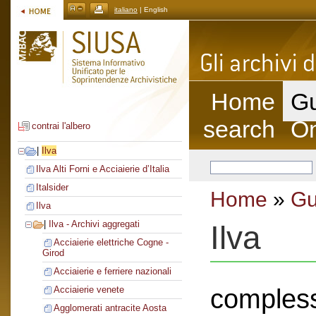
italiano
| English
Home
Gu
search
On
contrai l'albero
|
Ilva
Ilva Alti Forni e Acciaierie d’Italia
Italsider
Home
»
Gu
Ilva
|
Ilva - Archivi aggregati
Ilva
Acciaierie elettriche Cogne -
Girod
Acciaierie e ferriere nazionali
compless
Acciaierie venete
Agglomerati antracite Aosta