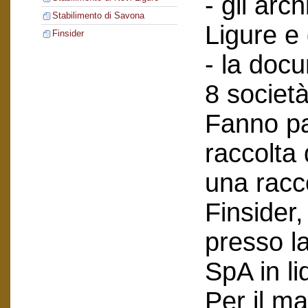
- gli arch
Stabilimento di Savona
Ligure e
Finsider
- la doc
8 società
Fanno pa
raccolta
una racc
Finsider
presso l
SpA in li
Per il ma