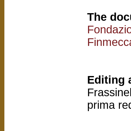
The doc
Fondazi
Finmecc
Editing 
Frassinel
prima re