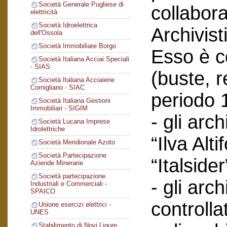
Società Generale Pugliese di
collabor
elettricità
Società Idroelettrica
Archivist
dell'Ossola
Società Immobiliare Borgo
Esso è co
Società Italiana Acciai Speciali
- SIAS
(buste, r
Società Italiana Acciaierie
Cornigliano - SIAC
periodo 
Società Italiana Gestioni
Immobiliari - SIGIM
- gli arc
Società Lucana Imprese
Idrolettriche
“Ilva Alti
Società Meridionale Azoto
Società Partecipazione
“Italsider
Aziende Minerarie
Società partecipazione
- gli arch
Industriali e Commerciali -
SPAICO
controlla
Unione esercizi elettrici -
UNES
Stabilimento di Novi Ligure