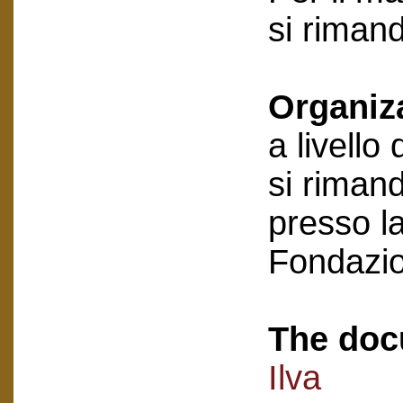
si riman
Organiz
a livello
si rimand
presso la
Fondazi
The doc
Ilva