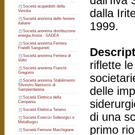
dall’Ilva
Società acquedotti della
dalla Ir
Versilia
Società anonima delle ferriere
1999.
italiane
Società anonima distribuzione
energia Aosta - SADEA
Società anonima Ferriera
Fratelli Sanguineti
Descript
Società anonima Ferriera di
Voltri
riflette 
Società anonima Franchi-
Gregorini
societari
Società anonima Stabilimento
Silvestro Nasturzio di
delle im
Sampierdarena
Società Elettrica della
siderurgi
Campania
Società Elettrica Teramo
di una sc
Società Esercizi Siderurgici e
Metallurgici
primo ri
Società Ferrovie Marchigiane