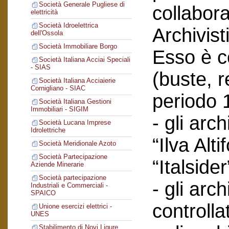
Società Generale Pugliese di
collabor
elettricità
Società Idroelettrica
Archivist
dell'Ossola
Società Immobiliare Borgo
Esso è co
Società Italiana Acciai Speciali
- SIAS
(buste, r
Società Italiana Acciaierie
Cornigliano - SIAC
periodo 
Società Italiana Gestioni
Immobiliari - SIGIM
- gli arc
Società Lucana Imprese
Idrolettriche
“Ilva Alti
Società Meridionale Azoto
Società Partecipazione
“Italsider
Aziende Minerarie
Società partecipazione
- gli arch
Industriali e Commerciali -
SPAICO
controlla
Unione esercizi elettrici -
UNES
Stabilimento di Novi Ligure