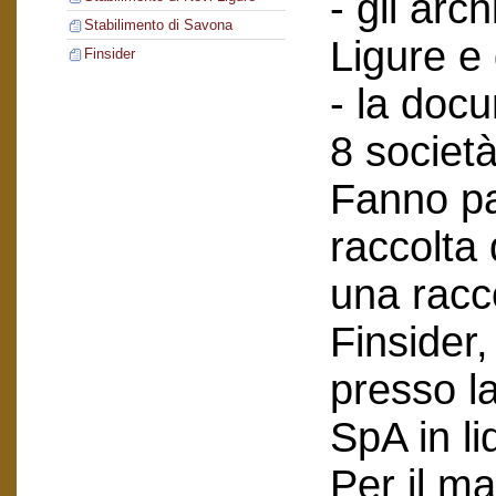
- gli arch
Stabilimento di Savona
Ligure e
Finsider
- la doc
8 società
Fanno pa
raccolta
una racc
Finsider
presso l
SpA in li
Per il ma