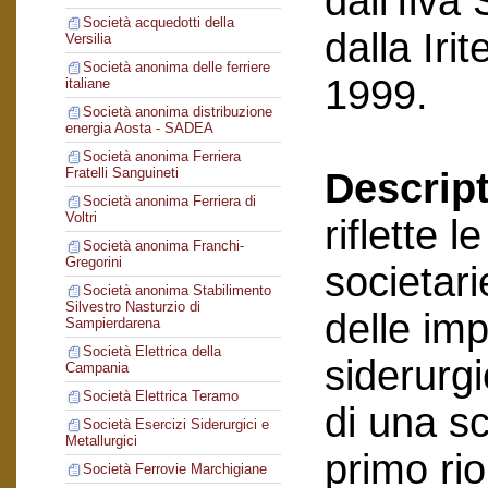
dall’Ilva
Società acquedotti della
dalla Ir
Versilia
Società anonima delle ferriere
1999.
italiane
Società anonima distribuzione
energia Aosta - SADEA
Società anonima Ferriera
Fratelli Sanguineti
Descript
Società anonima Ferriera di
Voltri
riflette 
Società anonima Franchi-
Gregorini
societari
Società anonima Stabilimento
Silvestro Nasturzio di
delle im
Sampierdarena
Società Elettrica della
siderurgi
Campania
Società Elettrica Teramo
di una sc
Società Esercizi Siderurgici e
Metallurgici
primo ri
Società Ferrovie Marchigiane