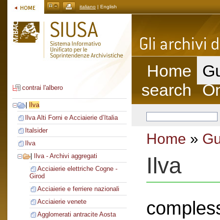
italiano
| English
Home
Gu
search
On
contrai l'albero
|
Ilva
Ilva Alti Forni e Acciaierie d’Italia
Italsider
Home
»
Gu
Ilva
|
Ilva - Archivi aggregati
Ilva
Acciaierie elettriche Cogne -
Girod
Acciaierie e ferriere nazionali
compless
Acciaierie venete
Agglomerati antracite Aosta