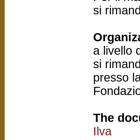
si riman
Organiz
a livello
si rimand
presso la
Fondazi
The doc
Ilva