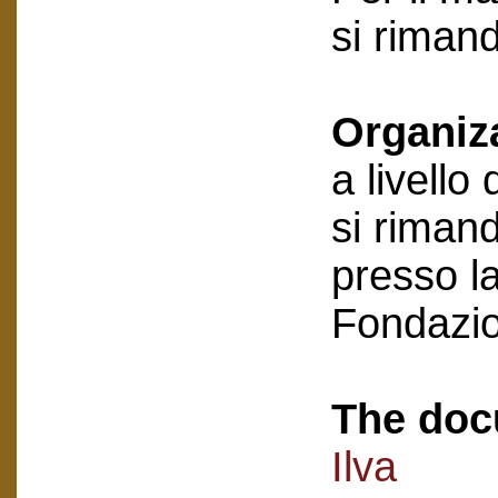
si riman
Organiz
a livello
si rimand
presso la
Fondazi
The doc
Ilva