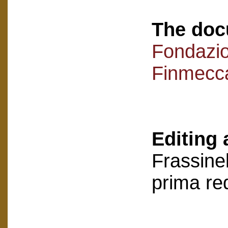
The doc
Fondazi
Finmecc
Editing 
Frassinel
prima re