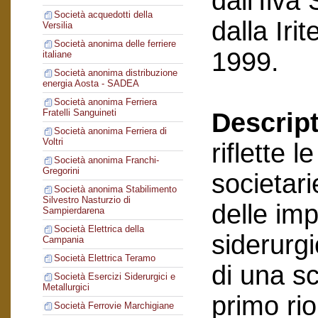
dall’Ilva
Società acquedotti della
dalla Ir
Versilia
Società anonima delle ferriere
1999.
italiane
Società anonima distribuzione
energia Aosta - SADEA
Società anonima Ferriera
Fratelli Sanguineti
Descript
Società anonima Ferriera di
Voltri
riflette 
Società anonima Franchi-
Gregorini
societari
Società anonima Stabilimento
Silvestro Nasturzio di
delle im
Sampierdarena
Società Elettrica della
siderurgi
Campania
Società Elettrica Teramo
di una sc
Società Esercizi Siderurgici e
Metallurgici
primo ri
Società Ferrovie Marchigiane