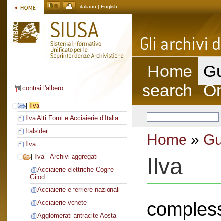
italiano
| English
Home
Gu
search
On
contrai l'albero
|
Ilva
Ilva Alti Forni e Acciaierie d’Italia
Italsider
Home
»
Gu
Ilva
|
Ilva - Archivi aggregati
Ilva
Acciaierie elettriche Cogne -
Girod
Acciaierie e ferriere nazionali
compless
Acciaierie venete
Agglomerati antracite Aosta