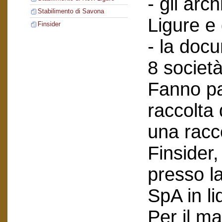
- gli arch
Stabilimento di Savona
Ligure e
Finsider
- la doc
8 società
Fanno pa
raccolta
una racc
Finsider
presso l
SpA in li
Per il ma