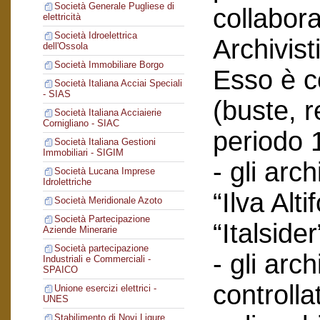
Società Generale Pugliese di
collabor
elettricità
Società Idroelettrica
Archivist
dell'Ossola
Società Immobiliare Borgo
Esso è co
Società Italiana Acciai Speciali
- SIAS
(buste, r
Società Italiana Acciaierie
Cornigliano - SIAC
periodo 
Società Italiana Gestioni
Immobiliari - SIGIM
- gli arc
Società Lucana Imprese
Idrolettriche
“Ilva Alti
Società Meridionale Azoto
Società Partecipazione
“Italsider
Aziende Minerarie
Società partecipazione
- gli arch
Industriali e Commerciali -
SPAICO
controlla
Unione esercizi elettrici -
UNES
Stabilimento di Novi Ligure