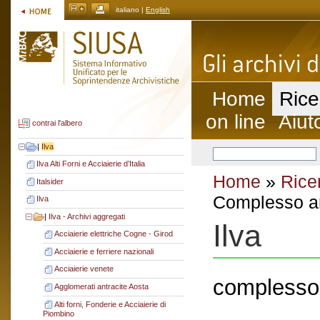
italiano |
English
Home
Rice
on line
Aiut
contrai l'albero
|
Ilva
Ilva Alti Forni e Acciaierie d’Italia
Home
»
Rice
Italsider
Complesso ar
Ilva
|
Ilva - Archivi aggregati
Ilva
Acciaierie elettriche Cogne - Girod
Acciaierie e ferriere nazionali
Acciaierie venete
complesso 
Agglomerati antracite Aosta
Alti forni, Fonderie e Acciaierie di
Piombino