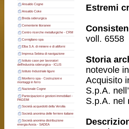
Ansaldo Cogne
Estremi c
Ansaldo Coke
Breda siderurgica
Consisten
Cementerie litoranee
Centro ricerche metallurgiche - CRM
voll. 6558
Cornigliano spa
Elba S.A. di miniere e di altiforni
Impresa Sebina di navigazione
Storia arc
Istituto case per lavoratori
dell'industria siderurgica - ICLIS
notevole in
Istituto Industriale ligure
Acquisito i
Monferro spa - Costruzioni e
montaggi in ferro
S.p.A. nell
Nazionale Cogne
Partecipazioni e gestioni immobiliari -
S.p.A. nel
PAGEIM
Società acquedotti della Versilia
Società anonima delle ferriere italiane
Descrizio
Società anonima distribuzione
energia Aosta - SADEA