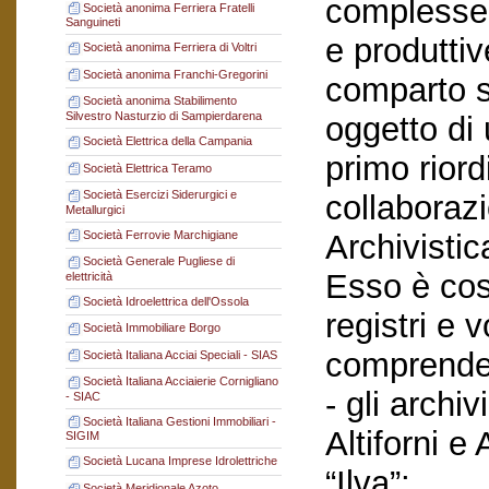
complesse 
Società anonima Ferriera Fratelli
Sanguineti
e produttiv
Società anonima Ferriera di Voltri
Società anonima Franchi-Gregorini
comparto s
Società anonima Stabilimento
Silvestro Nasturzio di Sampierdarena
oggetto di 
Società Elettrica della Campania
primo rior
Società Elettrica Teramo
Società Esercizi Siderurgici e
collaboraz
Metallurgici
Società Ferrovie Marchigiane
Archivistic
Società Generale Pugliese di
Esso è cost
elettricità
Società Idroelettrica dell'Ossola
registri e 
Società Immobiliare Borgo
comprende
Società Italiana Acciai Speciali - SIAS
Società Italiana Acciaierie Cornigliano
- gli archiv
- SIAC
Società Italiana Gestioni Immobiliari -
Altiforni e 
SIGIM
Società Lucana Imprese Idrolettriche
“Ilva”;
Società Meridionale Azoto