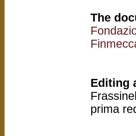
The doc
Fondazi
Finmecc
Editing 
Frassinel
prima re