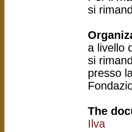
si riman
Organiz
a livello
si rimand
presso la
Fondazi
The doc
Ilva