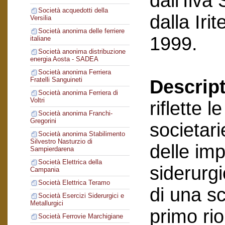
dall’Ilva
Società acquedotti della
dalla Ir
Versilia
Società anonima delle ferriere
1999.
italiane
Società anonima distribuzione
energia Aosta - SADEA
Società anonima Ferriera
Fratelli Sanguineti
Descript
Società anonima Ferriera di
Voltri
riflette 
Società anonima Franchi-
Gregorini
societari
Società anonima Stabilimento
Silvestro Nasturzio di
delle im
Sampierdarena
Società Elettrica della
siderurgi
Campania
Società Elettrica Teramo
di una sc
Società Esercizi Siderurgici e
Metallurgici
primo ri
Società Ferrovie Marchigiane