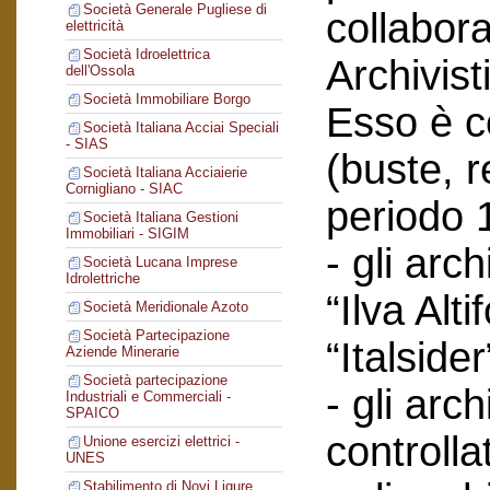
Società Generale Pugliese di
collabor
elettricità
Società Idroelettrica
Archivist
dell'Ossola
Società Immobiliare Borgo
Esso è co
Società Italiana Acciai Speciali
- SIAS
(buste, r
Società Italiana Acciaierie
Cornigliano - SIAC
periodo 
Società Italiana Gestioni
Immobiliari - SIGIM
- gli arc
Società Lucana Imprese
Idrolettriche
“Ilva Alti
Società Meridionale Azoto
Società Partecipazione
“Italsider
Aziende Minerarie
Società partecipazione
- gli arch
Industriali e Commerciali -
SPAICO
controlla
Unione esercizi elettrici -
UNES
Stabilimento di Novi Ligure