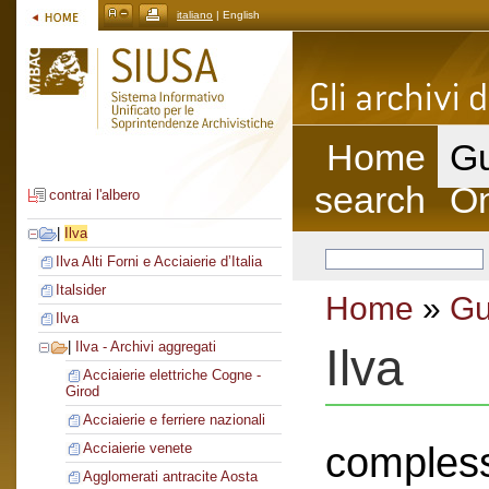
italiano
| English
Home
Gu
search
On
contrai l'albero
|
Ilva
Ilva Alti Forni e Acciaierie d’Italia
Italsider
Home
»
Gu
Ilva
|
Ilva - Archivi aggregati
Ilva
Acciaierie elettriche Cogne -
Girod
Acciaierie e ferriere nazionali
compless
Acciaierie venete
Agglomerati antracite Aosta