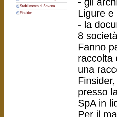
- gli arch
Stabilimento di Savona
Ligure e
Finsider
- la doc
8 società
Fanno pa
raccolta
una racc
Finsider
presso l
SpA in li
Per il ma