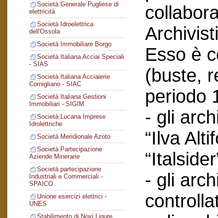
Società Generale Pugliese di
collabor
elettricità
Società Idroelettrica
Archivist
dell'Ossola
Società Immobiliare Borgo
Esso è co
Società Italiana Acciai Speciali
- SIAS
(buste, r
Società Italiana Acciaierie
Cornigliano - SIAC
periodo 
Società Italiana Gestioni
Immobiliari - SIGIM
- gli arc
Società Lucana Imprese
Idrolettriche
“Ilva Alti
Società Meridionale Azoto
Società Partecipazione
“Italsider
Aziende Minerarie
Società partecipazione
- gli arch
Industriali e Commerciali -
SPAICO
controlla
Unione esercizi elettrici -
UNES
Stabilimento di Novi Ligure