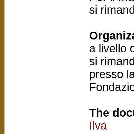
si riman
Organiz
a livello
si rimand
presso la
Fondazi
The doc
Ilva