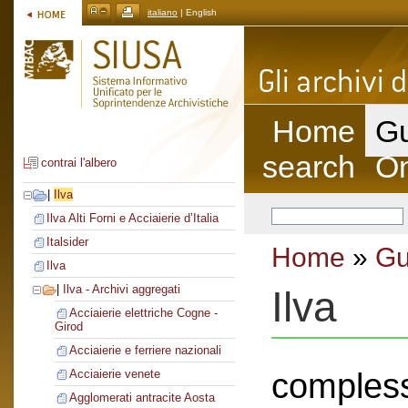
italiano
| English
Home
Gu
search
On
contrai l'albero
|
Ilva
Ilva Alti Forni e Acciaierie d’Italia
Italsider
Home
»
Gu
Ilva
|
Ilva - Archivi aggregati
Ilva
Acciaierie elettriche Cogne -
Girod
Acciaierie e ferriere nazionali
compless
Acciaierie venete
Agglomerati antracite Aosta