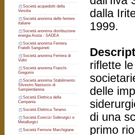
dall’Ilva
Società acquedotti della
dalla Ir
Versilia
Società anonima delle ferriere
1999.
italiane
Società anonima distribuzione
energia Aosta - SADEA
Società anonima Ferriera
Fratelli Sanguineti
Descript
Società anonima Ferriera di
Voltri
riflette 
Società anonima Franchi-
Gregorini
societari
Società anonima Stabilimento
Silvestro Nasturzio di
delle im
Sampierdarena
Società Elettrica della
siderurgi
Campania
Società Elettrica Teramo
di una sc
Società Esercizi Siderurgici e
Metallurgici
primo ri
Società Ferrovie Marchigiane