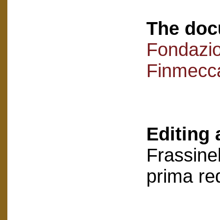
The doc
Fondazi
Finmecc
Editing 
Frassinel
prima re