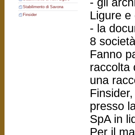
- gli arch
Stabilimento di Savona
Ligure e
Finsider
- la doc
8 società
Fanno pa
raccolta
una racc
Finsider
presso l
SpA in li
Per il ma