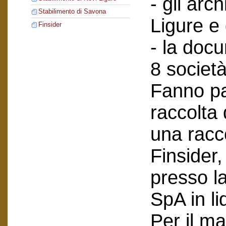
- gli arch
Stabilimento di Savona
Ligure e
Finsider
- la doc
8 società
Fanno pa
raccolta
una racc
Finsider
presso l
SpA in li
Per il ma