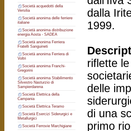
dall’Ilva
Società acquedotti della
dalla Ir
Versilia
Società anonima delle ferriere
1999.
italiane
Società anonima distribuzione
energia Aosta - SADEA
Società anonima Ferriera
Fratelli Sanguineti
Descript
Società anonima Ferriera di
Voltri
riflette 
Società anonima Franchi-
Gregorini
societari
Società anonima Stabilimento
Silvestro Nasturzio di
delle im
Sampierdarena
Società Elettrica della
siderurgi
Campania
Società Elettrica Teramo
di una sc
Società Esercizi Siderurgici e
Metallurgici
primo ri
Società Ferrovie Marchigiane