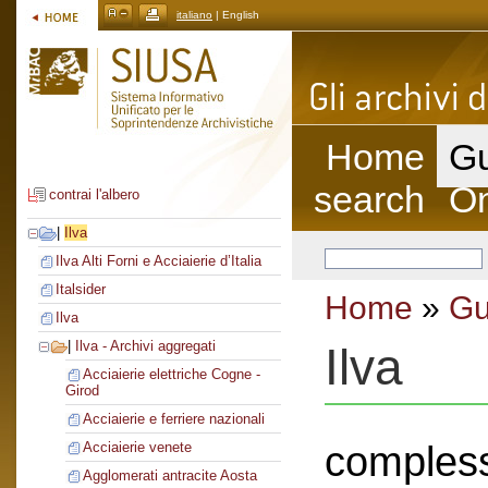
italiano
| English
Home
Gu
search
On
contrai l'albero
|
Ilva
Ilva Alti Forni e Acciaierie d’Italia
Italsider
Home
»
Gu
Ilva
|
Ilva - Archivi aggregati
Ilva
Acciaierie elettriche Cogne -
Girod
Acciaierie e ferriere nazionali
compless
Acciaierie venete
Agglomerati antracite Aosta