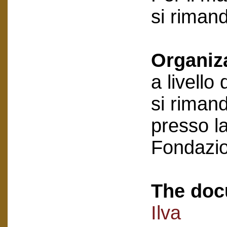
si riman
Organiz
a livello
si rimand
presso la
Fondazi
The doc
Ilva