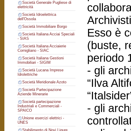
Società Generale Pugliese di
collabor
elettricità
Società Idroelettrica
Archivist
dell'Ossola
Società Immobiliare Borgo
Esso è co
Società Italiana Acciai Speciali
- SIAS
(buste, r
Società Italiana Acciaierie
Cornigliano - SIAC
periodo 
Società Italiana Gestioni
Immobiliari - SIGIM
- gli arc
Società Lucana Imprese
Idrolettriche
“Ilva Alti
Società Meridionale Azoto
Società Partecipazione
“Italsider
Aziende Minerarie
Società partecipazione
- gli arch
Industriali e Commerciali -
SPAICO
controlla
Unione esercizi elettrici -
UNES
Stabilimento di Novi Ligure