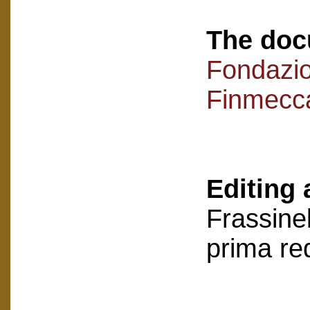
The doc
Fondazi
Finmecc
Editing 
Frassinel
prima re