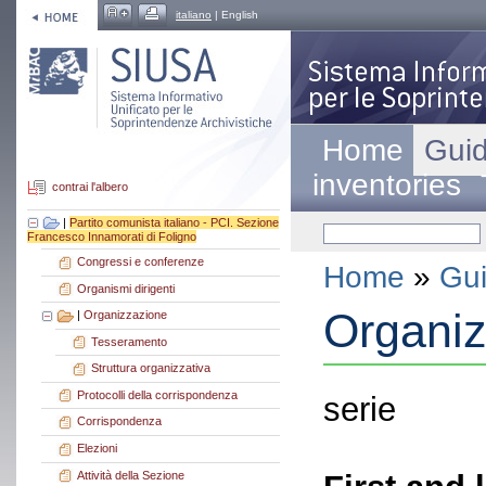
italiano
| English
Home
Guid
inventories
contrai l'albero
|
Partito comunista italiano - PCI. Sezione
Francesco Innamorati di Foligno
Congressi e conferenze
Home
»
Gui
Organismi dirigenti
Organi
|
Organizzazione
Tesseramento
Struttura organizzativa
Protocolli della corrispondenza
serie
Corrispondenza
Elezioni
Attività della Sezione