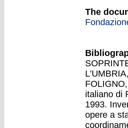
The docum
Fondazione
Bibliogra
SOPRINTE
L'UMBRIA
FOLIGNO, A
italiano di
1993. Inven
opere a st
coordiname