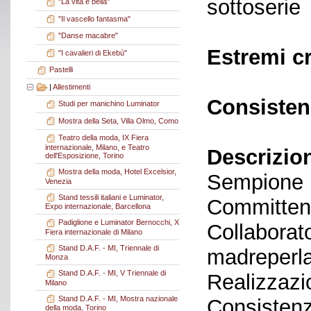
sottoserie
"La vita è bella"
"Il vascello fantasma"
"Danse macabre"
Estremi c
"I cavalieri di Ekebù"
Pastelli
|
Allestimenti
Consisten
Studi per manichino Luminator
Mostra della Seta, Villa Olmo, Como
Teatro della moda, IX Fiera
internazionale, Milano, e Teatro
Descrizio
dell'Esposizione, Torino
Mostra della moda, Hotel Excelsior,
Sempione
Venezia
Stand tessili italiani e Luminator,
Committent
Expo internazionale, Barcellona
Padiglione e Luminator Bernocchi, X
Collaborato
Fiera internazionale di Milano
Stand D.A.F. - MI, Triennale di
madreperla
Monza
Stand D.A.F. - MI, V Triennale di
Realizzazi
Milano
Stand D.A.F. - MI, Mostra nazionale
Consistenz
della moda, Torino