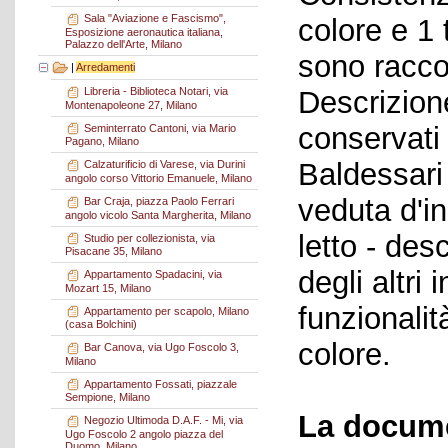
Sala "Aviazione e Fascismo",
colore e 1 
Esposizione aeronautica italiana,
Palazzo dell'Arte, Milano
sono raccol
|
Arredamenti
Descrizione
Libreria - Biblioteca Notari, via
Montenapoleone 27, Milano
conservati
Seminterrato Cantoni, via Mario
Pagano, Milano
Baldessari 
Calzaturificio di Varese, via Durini
angolo corso Vittorio Emanuele, Milano
veduta d'i
Bar Craja, piazza Paolo Ferrari
angolo vicolo Santa Margherita, Milano
letto - des
Studio per collezionista, via
Pisacane 35, Milano
degli altri
Appartamento Spadacini, via
Mozart 15, Milano
funzionalità
Appartamento per scapolo, Milano
(casa Bolchini)
colore.
Bar Canova, via Ugo Foscolo 3,
Milano
Appartamento Fossati, piazzale
Sempione, Milano
La docume
Negozio Ultimoda D.A.F. - Mi, via
Ugo Foscolo 2 angolo piazza del
Duomo, Milano