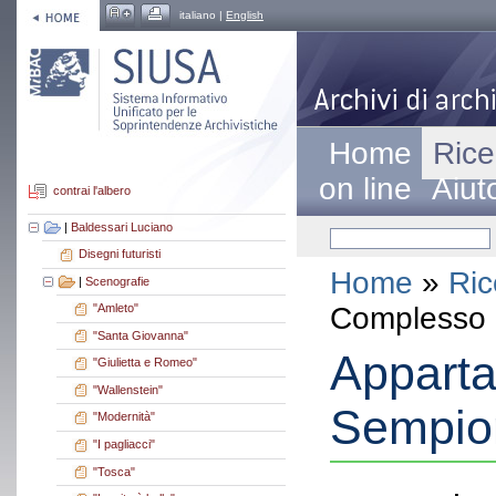
italiano |
English
Home
Rice
on line
Aiut
contrai l'albero
|
Baldessari Luciano
Disegni futuristi
Home
»
Ric
|
Scenografie
Complesso a
"Amleto"
"Santa Giovanna"
Apparta
"Giulietta e Romeo"
"Wallenstein"
Sempio
"Modernità"
"I pagliacci"
"Tosca"