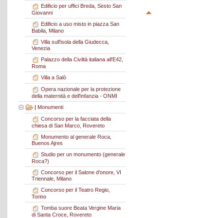
Edificio per uffici Breda, Sesto San
Giovanni
Edificio a uso misto in piazza San
Babila, Milano
Villa sull'isola della Giudecca,
Venezia
Palazzo della Civiltà italiana all'E42,
Roma
Villa a Salò
Opera nazionale per la protezione
della maternità e dell'infanzia - ONMI
|
Monumenti
Concorso per la facciata della
chiesa di San Marco, Rovereto
Monumento al generale Roca,
Buenos Ajres
Studio per un monumento (generale
Roca?)
Concorso per il Salone d'onore, VI
Triennale, Milano
Concorso per il Teatro Regio,
Torino
Tomba suore Beata Vergine Maria
di Santa Croce, Rovereto