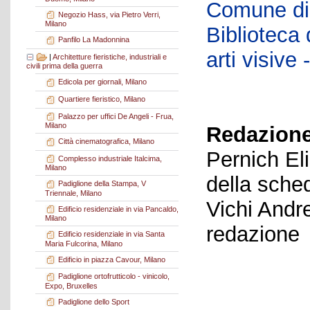
Comune di 
Negozio Hass, via Pietro Verri,
Milano
Biblioteca d
Panfilo La Madonnina
arti visiv
|
Architetture fieristiche, industriali e
civili prima della guerra
Edicola per giornali, Milano
Quartiere fieristico, Milano
Palazzo per uffici De Angeli - Frua,
Milano
Redazione
Città cinematografica, Milano
Pernich El
Complesso industriale Italcima,
Milano
della sche
Padiglione della Stampa, V
Triennale, Milano
Vichi Andr
Edificio residenziale in via Pancaldo,
Milano
redazione
Edificio residenziale in via Santa
Maria Fulcorina, Milano
Edificio in piazza Cavour, Milano
Padiglione ortofrutticolo - vinicolo,
Expo, Bruxelles
Padiglione dello Sport