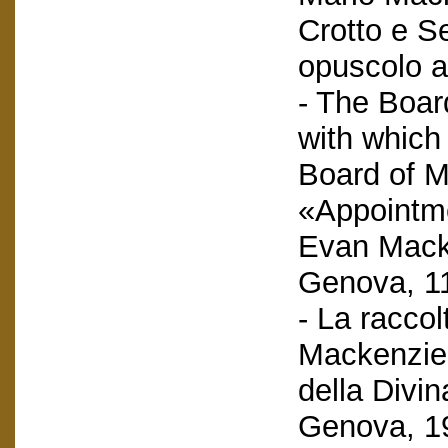
Crotto e S
opuscolo a
- The Boar
with which
Board of M
«Appointme
Evan Macke
Genova, 11
- La racco
Mackenzie 
della Divi
Genova, 19