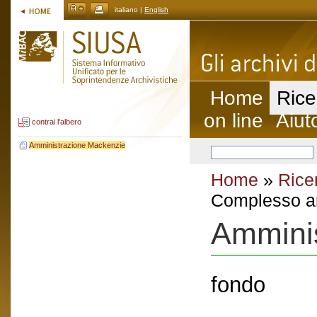
italiano |
English
Home
Rice
on line
Aiut
contrai l'albero
Amministrazione Mackenzie
Home
»
Rice
Complesso ar
Ammini
fondo