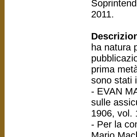
Soprintende
2011.
Descrizio
ha natura p
pubblicazio
prima metà
sono stati 
- EVAN MA
sulle assic
1906, vol. 
- Per la c
Mario Macke