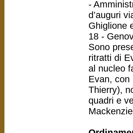
- Amminist
d’auguri vi
Ghiglione 
18 - Genov
Sono presen
ritratti di
al nucleo f
Evan, con 
Thierry), n
quadri e ve
Mackenzie
Ordiname