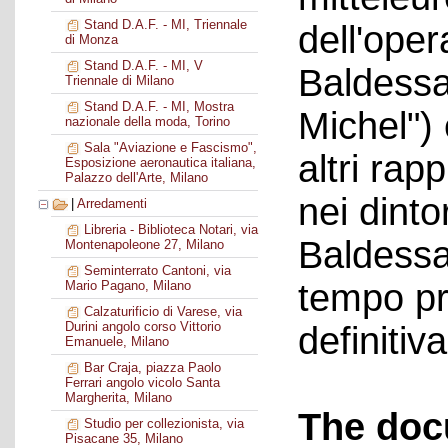
Stand D.A.F. - MI, Triennale
dell'ope
di Monza
Stand D.A.F. - MI, V
Baldessar
Triennale di Milano
Stand D.A.F. - MI, Mostra
Michel") 
nazionale della moda, Torino
Sala "Aviazione e Fascismo",
altri rap
Esposizione aeronautica italiana,
Palazzo dell'Arte, Milano
nei dinto
|
Arredamenti
Libreria - Biblioteca Notari, via
Baldessar
Montenapoleone 27, Milano
Seminterrato Cantoni, via
tempo pri
Mario Pagano, Milano
Calzaturificio di Varese, via
Durini angolo corso Vittorio
definiti
Emanuele, Milano
Bar Craja, piazza Paolo
Ferrari angolo vicolo Santa
Margherita, Milano
The doc
Studio per collezionista, via
Pisacane 35, Milano