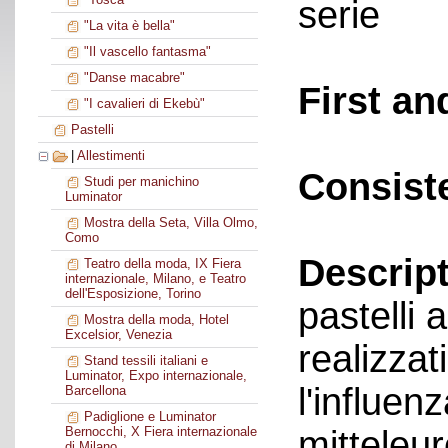
serie
"La vita è bella"
"Il vascello fantasma"
"Danse macabre"
First an
"I cavalieri di Ekebù"
Pastelli
|
Allestimenti
Consist
Studi per manichino
Luminator
Mostra della Seta, Villa Olmo,
Como
Descript
Teatro della moda, IX Fiera
internazionale, Milano, e Teatro
dell'Esposizione, Torino
pastelli
Mostra della moda, Hotel
Excelsior, Venezia
realizzat
Stand tessili italiani e
Luminator, Expo internazionale,
l'influen
Barcellona
Padiglione e Luminator
mitteleur
Bernocchi, X Fiera internazionale
di Milano