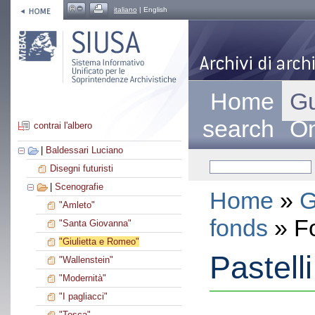
italiano
| English
Home
Gu
search
On
contrai l'albero
|
Baldessari Luciano
Disegni futuristi
|
Scenografie
Home
»
G
"Amleto"
fonds
» F
"Santa Giovanna"
"Giulietta e Romeo"
Pastelli
"Wallenstein"
"Modernità"
"I pagliacci"
"Tosca"