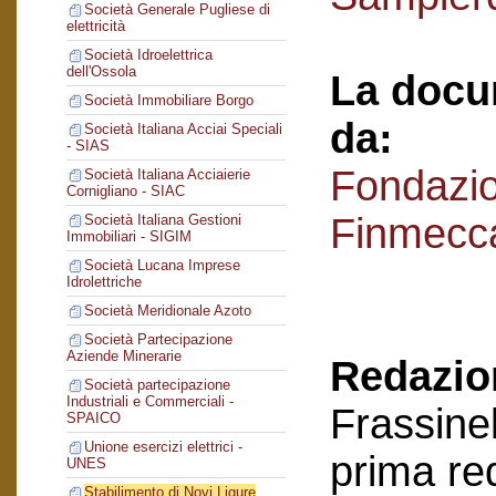
Società Generale Pugliese di
elettricità
Società Idroelettrica
dell'Ossola
La docu
Società Immobiliare Borgo
da:
Società Italiana Acciai Speciali
- SIAS
Fondazi
Società Italiana Acciaierie
Cornigliano - SIAC
Finmecc
Società Italiana Gestioni
Immobiliari - SIGIM
Società Lucana Imprese
Idrolettriche
Società Meridionale Azoto
Società Partecipazione
Aziende Minerarie
Redazion
Società partecipazione
Industriali e Commerciali -
Frassinel
SPAICO
Unione esercizi elettrici -
prima re
UNES
Stabilimento di Novi Ligure