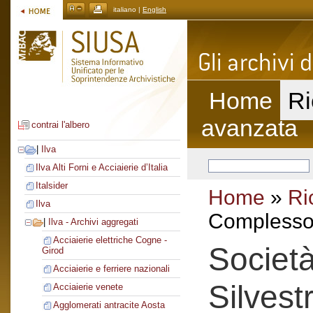
italiano |
English
Home
Ri
avanzata
contrai l'albero
|
Ilva
Ilva Alti Forni e Acciaierie d’Italia
Italsider
Home
»
Ri
Ilva
Complesso 
|
Ilva - Archivi aggregati
Acciaierie elettriche Cogne -
Societ
Girod
Acciaierie e ferriere nazionali
Silvest
Acciaierie venete
Agglomerati antracite Aosta