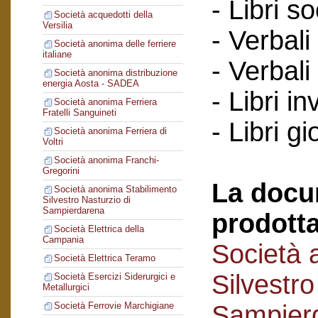
- Libri so
Società acquedotti della
Versilia
- Verbali
Società anonima delle ferriere
italiane
- Verbali
Società anonima distribuzione
energia Aosta - SADEA
- Libri in
Società anonima Ferriera
Fratelli Sanguineti
- Libri gi
Società anonima Ferriera di
Voltri
Società anonima Franchi-
Gregorini
La docu
Società anonima Stabilimento
Silvestro Nasturzio di
Sampierdarena
prodotta
Società Elettrica della
Campania
Società 
Società Elettrica Teramo
Silvestro
Società Esercizi Siderurgici e
Metallurgici
Sampier
Società Ferrovie Marchigiane