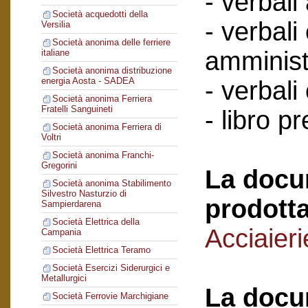
- verbali
Società acquedotti della
- verbali
Versilia
Società anonima delle ferriere
amminist
italiane
Società anonima distribuzione
energia Aosta - SADEA
- verbali
Società anonima Ferriera
Fratelli Sanguineti
- libro p
Società anonima Ferriera di
Voltri
Società anonima Franchi-
Gregorini
La docu
Società anonima Stabilimento
Silvestro Nasturzio di
prodotta
Sampierdarena
Società Elettrica della
Acciaieri
Campania
Società Elettrica Teramo
Società Esercizi Siderurgici e
Metallurgici
La docu
Società Ferrovie Marchigiane