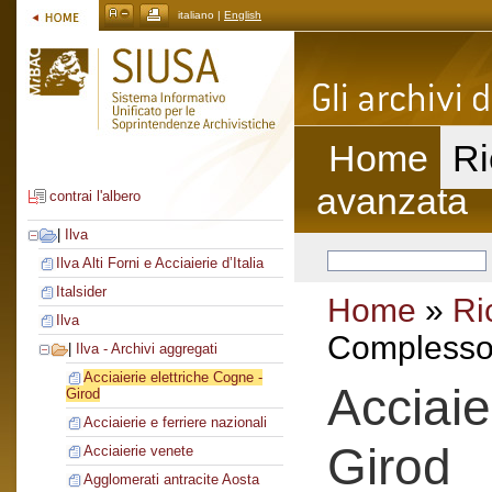
italiano |
English
Home
Ri
avanzata
contrai l'albero
|
Ilva
Ilva Alti Forni e Acciaierie d’Italia
Italsider
Home
»
Ri
Ilva
Complesso 
|
Ilva - Archivi aggregati
Acciaierie elettriche Cogne -
Acciaie
Girod
Acciaierie e ferriere nazionali
Girod
Acciaierie venete
Agglomerati antracite Aosta