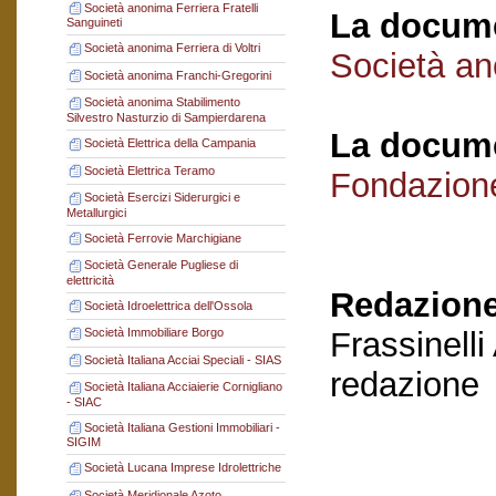
Società anonima Ferriera Fratelli
La docume
Sanguineti
Società anonima Ferriera di Voltri
Società ano
Società anonima Franchi-Gregorini
Società anonima Stabilimento
Silvestro Nasturzio di Sampierdarena
La docume
Società Elettrica della Campania
Società Elettrica Teramo
Fondazion
Società Esercizi Siderurgici e
Metallurgici
Società Ferrovie Marchigiane
Società Generale Pugliese di
elettricità
Redazione
Società Idroelettrica dell'Ossola
Frassinelli
Società Immobiliare Borgo
Società Italiana Acciai Speciali - SIAS
redazione
Società Italiana Acciaierie Cornigliano
- SIAC
Società Italiana Gestioni Immobiliari -
SIGIM
Società Lucana Imprese Idrolettriche
Società Meridionale Azoto