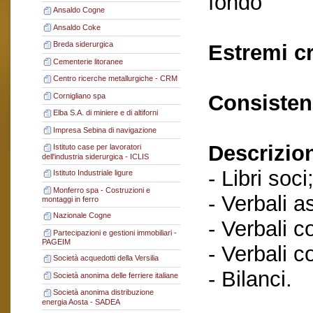
fondo
Ansaldo Cogne
Ansaldo Coke
Breda siderurgica
Estremi c
Cementerie litoranee
Centro ricerche metallurgiche - CRM
Consisten
Cornigliano spa
Elba S.A. di miniere e di altiforni
Impresa Sebina di navigazione
Descrizio
Istituto case per lavoratori
dell'industria siderurgica - ICLIS
- Libri soci
Istituto Industriale ligure
Monferro spa - Costruzioni e
- Verbali a
montaggi in ferro
Nazionale Cogne
- Verbali c
Partecipazioni e gestioni immobiliari -
PAGEIM
- Verbali c
Società acquedotti della Versilia
- Bilanci.
Società anonima delle ferriere italiane
Società anonima distribuzione
energia Aosta - SADEA