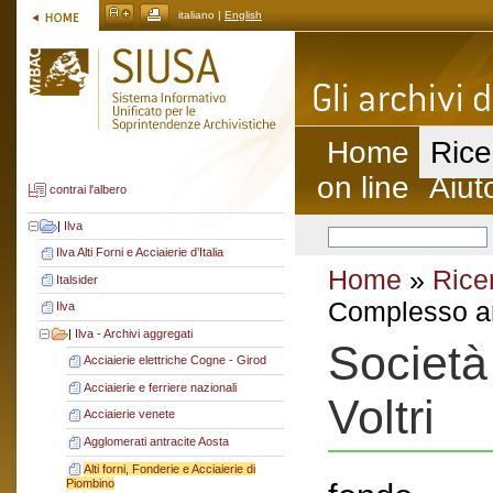
italiano |
English
Home
Rice
on line
Aiut
contrai l'albero
|
Ilva
Ilva Alti Forni e Acciaierie d’Italia
Home
»
Rice
Italsider
Complesso ar
Ilva
|
Ilva - Archivi aggregati
Società
Acciaierie elettriche Cogne - Girod
Acciaierie e ferriere nazionali
Voltri
Acciaierie venete
Agglomerati antracite Aosta
Alti forni, Fonderie e Acciaierie di
Piombino