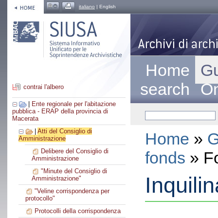
italiano
| English
Home
Gu
search
On
contrai l'albero
|
Ente regionale per l'abitazione
pubblica - ERAP della provincia di
Macerata
|
Atti del Consiglio di
Home
»
G
Amministrazione
Delibere del Consiglio di
fonds
» F
Amministrazione
"Minute del Consiglio di
Inquilin
Amministrazione"
"Veline corrispondenza per
protocollo"
Protocolli della corrispondenza