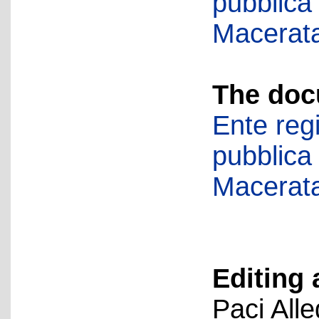
pubblica
Macerat
The doc
Ente regi
pubblica
Macerat
Editing 
Paci All