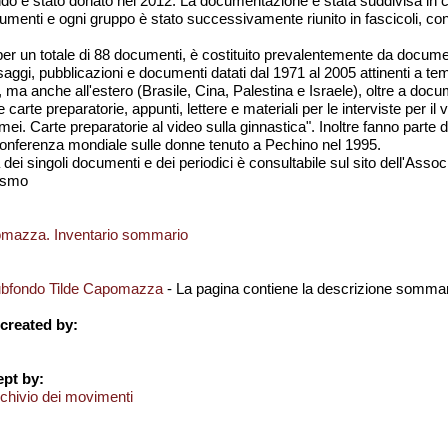
ndo è stato donato nel 2012. La documentazione è stata suddivisa in c
cumenti e ogni gruppo è stato successivamente riunito in fascicoli, con
 per un totale di 88 documenti, è costituito prevalentemente da docume
 saggi, pubblicazioni e documenti datati dal 1971 al 2005 attinenti a te
a, ma anche all'estero (Brasile, Cina, Palestina e Israele), oltre a do
arte preparatorie, appunti, lettere e materiali per le interviste per i
i. Carte preparatorie al video sulla ginnastica". Inoltre fanno parte 
la Conferenza mondiale sulle donne tenuto a Pechino nel 1995.
dei singoli documenti e dei periodici è consultabile sul sito dell'Assoc
ismo
omazza. Inventario sommario
ubfondo Tilde Capomazza
- La pagina contiene la descrizione sommar
created by:
pt by:
chivio dei movimenti