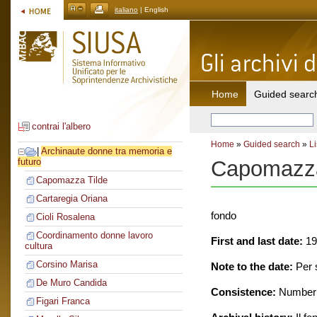
italiano
| English
Home
Guided searc
contrai l'albero
Home
»
Guided search
»
Li
|
Archinaute donne tra memoria e
Capomazza
futuro
Capomazza Tilde
Cartaregia Oriana
fondo
Cioli Rosalena
Coordinamento donne lavoro
First and last date:
19
cultura
Corsino Marisa
Note to the date:
Per s
De Muro Candida
Consistence:
Number o
Figari Franca