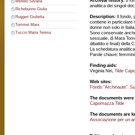
Archival history:
Il fo
Merello Silvana
analitica dei singoli do
Richebuono Giulia
Description:
Il fondo,
Ruggeri Giulietta
contiene in particolare
Tommei Mara
donne non solo in Itali
Sono conservate anche c
Tuccio Maria Teresa
sessuale, di Mara Tomme
dibattito e finali) del
La schedatura analitica 
Parole chiave: femmin
Finding aids:
Virginia Niri,
Tilde Cap
Web sites:
Fondo "Archinaute". S
The documents were 
Capomazza Tilde
The documents are ke
Associazione per un ar