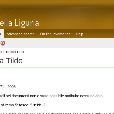
h
Advanced search
On line inventories
Help
st of fonds
» Fond
 Tilde
71 - 2005
oli sei documenti non è stato possibile attribuire nessuna data.
f items 5: fascc. 5 in bb. 2