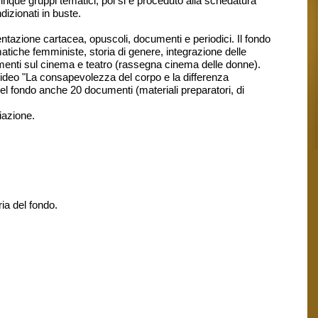
inque gruppi tematici, poi si è proceduto alla schedatura
dizionati in buste.
ntazione cartacea, opuscoli, documenti e periodici. Il fondo
matiche femministe, storia di genere, integrazione delle
cumenti sul cinema e teatro (rassegna cinema delle donne).
l video "La consapevolezza del corpo e la differenza
del fondo anche 20 documenti (materiali preparatori, di
iazione.
ia del fondo.