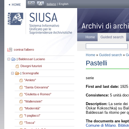
italiano
| English
Home
Guided search
contrai l'albero
Home
»
Guided search
»
Ge
|
Baldessari Luciano
Pastelli
Disegni futuristi
|
Scenografie
serie
"Amleto"
First and last date:
1925 
"Santa Giovanna"
"Giulietta e Romeo"
Consistence:
5 unità doc
"Wallenstein"
Description:
La serie dei 
Oskar Kokoschka) su Baldes
"Modernità"
Baldessari fa ritorno per 
"I pagliacci"
The documents are kept
"Tosca"
Comune di Milano. Bibliote