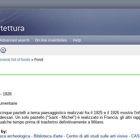
Advanced search
On line inventories
Help
neral list of fonds
» Fond
- 1926
umentarie
cinque pastelli a tema paesaggistico realizzati fra il 1925 e il 1926 mostra l'inf
sari. Un solo pastello ("Saint - Michel") è realizzato in Francia; gli altri rap
qualche tempo prima di trasferirsi definitivamente a Milano.
 by:
ca archeologica - Biblioteca d'arte - Centro di alti studi sulle arti visive - CA