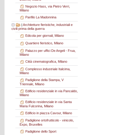
Negozio Hass, via Pietro Verri,
Milano
Panfilo La Madonnina
|
Architetture fieristiche, industriali e
civili prima della guerra
Edicola per giornali, Milano
Quartiere fieristico, Milano
Palazzo per uffici De Angeli - Frua,
Milano
Città cinematografica, Milano
Complesso industriale Italcima,
Milano
Padiglione della Stampa, V
Triennale, Milano
Edificio residenziale in via Pancaldo,
Milano
Edificio residenziale in via Santa
Maria Fulcorina, Milano
Edificio in piazza Cavour, Milano
Padiglione ortofrutticolo - vinicolo,
Expo, Bruxelles
Padiglione dello Sport