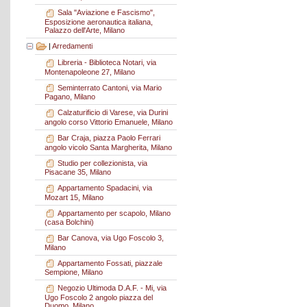
Sala "Aviazione e Fascismo",
Esposizione aeronautica italiana,
Palazzo dell'Arte, Milano
|
Arredamenti
Libreria - Biblioteca Notari, via
Montenapoleone 27, Milano
Seminterrato Cantoni, via Mario
Pagano, Milano
Calzaturificio di Varese, via Durini
angolo corso Vittorio Emanuele, Milano
Bar Craja, piazza Paolo Ferrari
angolo vicolo Santa Margherita, Milano
Studio per collezionista, via
Pisacane 35, Milano
Appartamento Spadacini, via
Mozart 15, Milano
Appartamento per scapolo, Milano
(casa Bolchini)
Bar Canova, via Ugo Foscolo 3,
Milano
Appartamento Fossati, piazzale
Sempione, Milano
Negozio Ultimoda D.A.F. - Mi, via
Ugo Foscolo 2 angolo piazza del
Duomo, Milano