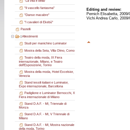
"La vita è bella"
"Il vascello fantasma"
Editing and review:
Pernich Elisabetta, 2009/
"Danse macabre"
Vichi Andrea Carlo, 2009/
"I cavalieri di Ekebù"
Pastelli
|
Allestimenti
Studi per manichino Luminator
Mostra della Seta, Villa Olmo, Como
Teatro della moda, IX Fiera
internazionale, Milano, e Teatro
dell'Esposizione, Torino
Mostra della moda, Hotel Excelsior,
Venezia
Stand tessili italiani e Luminator,
Expo internazionale, Barcellona
Padiglione e Luminator Bernocchi, X
Fiera internazionale di Milano
Stand D.A.F. - MI, Triennale di
Monza
Stand D.A.F. - MI, V Triennale di
Milano
Stand D.A.F. - MI, Mostra nazionale
della moda, Torino