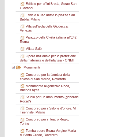
Edificio per uffici Breda, Sesto San
Giovanni
Edificio a uso misto in piazza San
Babila, Milano
Villa sull'isola della Giudecca,
Venezia
Palazzo della Civiltà italiana all'E42,
Roma
Villa a Salò
Opera nazionale per la protezione
della maternità e dell'infanzia - ONMI
|
Monumenti
Concorso per la facciata della
chiesa di San Marco, Rovereto
Monumento al generale Roca,
Buenos Ajres
Studio per un monumento (generale
Roca?)
Concorso per il Salone d'onore, VI
Triennale, Milano
Concorso per il Teatro Regio,
Torino
Tomba suore Beata Vergine Maria
di Santa Croce, Rovereto