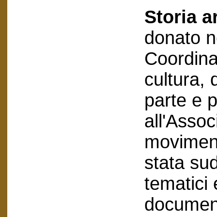
Storia a
donato ne
Coordin
cultura, 
parte e 
all'Assoc
moviment
stata sud
tematici 
document