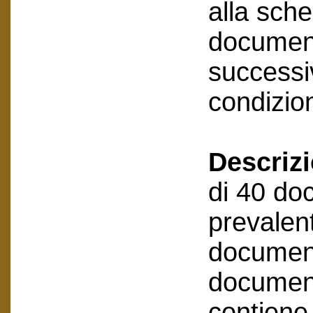
alla sche
document
successiv
condizion
Descriz
di 40 doc
prevalen
document
documenti
contiene 