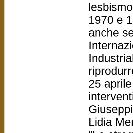
lesbismo
1970 e 1
anche se
Internaz
Industria
riprodurr
25 april
intervent
Giuseppi
Lidia Me