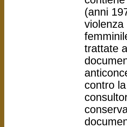
(anni 19
violenza 
femminil
trattate 
document
anticonce
contro la
consulto
conservat
documenti