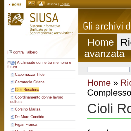
italiano |
English
Home
Ri
avanzata
contrai l'albero
|
Archinaute donne tra memoria e
futuro
Capomazza Tilde
Home
»
Ri
Cartaregia Oriana
Cioli Rosalena
Complesso 
Coordinamento donne lavoro
cultura
Cioli R
Corsino Marisa
De Muro Candida
Figari Franca