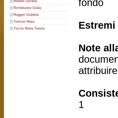
fondo
Merello Silvana
Richebuono Giulia
Ruggeri Giulietta
Tommei Mara
Estremi 
Tuccio Maria Teresa
Note all
document
attribuir
Consist
1