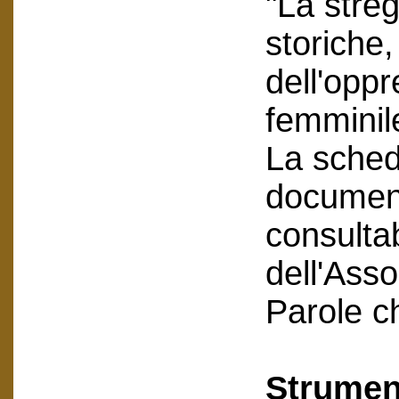
"La streg
storiche,
dell'oppr
femminil
La scheda
document
consultab
dell'Asso
Parole c
Strument