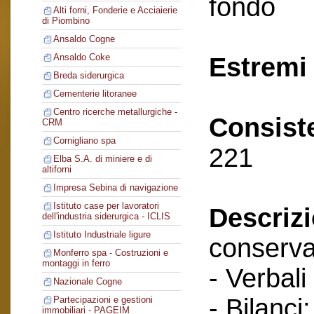
fondo
Alti forni, Fonderie e Acciaierie
di Piombino
Ansaldo Cogne
Ansaldo Coke
Estremi 
Breda siderurgica
Cementerie litoranee
Centro ricerche metallurgiche -
Consist
CRM
Cornigliano spa
221
Elba S.A. di miniere e di
altiforni
Impresa Sebina di navigazione
Istituto case per lavoratori
Descriz
dell'industria siderurgica - ICLIS
Istituto Industriale ligure
conserva
Monferro spa - Costruzioni e
montaggi in ferro
- Verbali
Nazionale Cogne
- Bilanci;
Partecipazioni e gestioni
immobiliari - PAGEIM