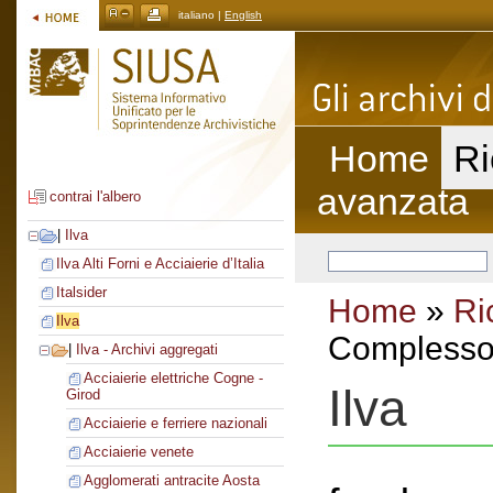
italiano |
English
Home
Ri
avanzata
contrai l'albero
|
Ilva
Ilva Alti Forni e Acciaierie d’Italia
Italsider
Home
»
Ri
Ilva
Complesso 
|
Ilva - Archivi aggregati
Acciaierie elettriche Cogne -
Ilva
Girod
Acciaierie e ferriere nazionali
Acciaierie venete
Agglomerati antracite Aosta