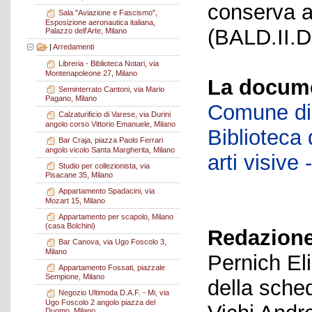
conserva a
Sala "Aviazione e Fascismo",
Esposizione aeronautica italiana,
(BALD.II.D
Palazzo dell'Arte, Milano
|
Arredamenti
Libreria - Biblioteca Notari, via
Montenapoleone 27, Milano
La docume
Seminterrato Cantoni, via Mario
Pagano, Milano
Comune di 
Calzaturificio di Varese, via Durini
angolo corso Vittorio Emanuele, Milano
Biblioteca d
Bar Craja, piazza Paolo Ferrari
angolo vicolo Santa Margherita, Milano
arti visiv
Studio per collezionista, via
Pisacane 35, Milano
Appartamento Spadacini, via
Mozart 15, Milano
Appartamento per scapolo, Milano
(casa Bolchini)
Redazione
Bar Canova, via Ugo Foscolo 3,
Milano
Pernich El
Appartamento Fossati, piazzale
Sempione, Milano
della sche
Negozio Ultimoda D.A.F. - Mi, via
Ugo Foscolo 2 angolo piazza del
Duomo, Milano