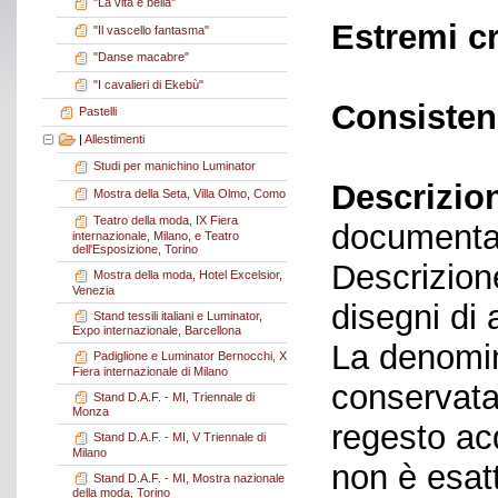
"La vita è bella"
Estremi c
"Il vascello fantasma"
"Danse macabre"
"I cavalieri di Ekebù"
Consisten
Pastelli
|
Allestimenti
Studi per manichino Luminator
Descrizio
Mostra della Seta, Villa Olmo, Como
Teatro della moda, IX Fiera
documenta
internazionale, Milano, e Teatro
dell'Esposizione, Torino
Descrizion
Mostra della moda, Hotel Excelsior,
Venezia
disegni di 
Stand tessili italiani e Luminator,
Expo internazionale, Barcellona
La denomin
Padiglione e Luminator Bernocchi, X
Fiera internazionale di Milano
conservata 
Stand D.A.F. - MI, Triennale di
Monza
regesto acq
Stand D.A.F. - MI, V Triennale di
Milano
non è esat
Stand D.A.F. - MI, Mostra nazionale
della moda, Torino