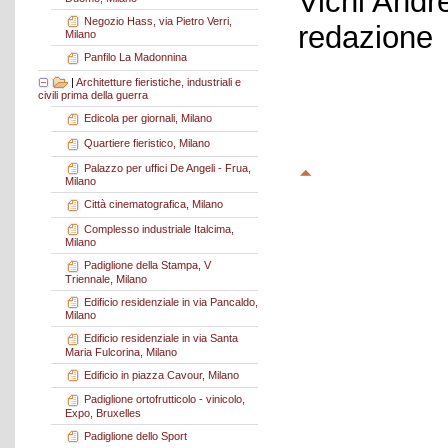
Vichi Andr
Negozio Hass, via Pietro Verri,
redazione
Milano
Panfilo La Madonnina
|
Architetture fieristiche, industriali e
civili prima della guerra
Edicola per giornali, Milano
Quartiere fieristico, Milano
Palazzo per uffici De Angeli - Frua,
Milano
Città cinematografica, Milano
Complesso industriale Italcima,
Milano
Padiglione della Stampa, V
Triennale, Milano
Edificio residenziale in via Pancaldo,
Milano
Edificio residenziale in via Santa
Maria Fulcorina, Milano
Edificio in piazza Cavour, Milano
Padiglione ortofrutticolo - vinicolo,
Expo, Bruxelles
Padiglione dello Sport