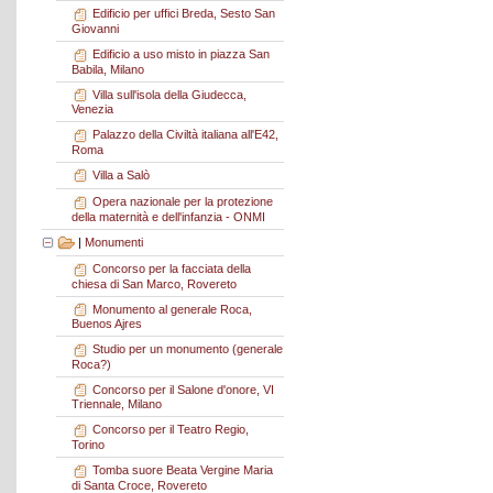
Edificio per uffici Breda, Sesto San
Giovanni
Edificio a uso misto in piazza San
Babila, Milano
Villa sull'isola della Giudecca,
Venezia
Palazzo della Civiltà italiana all'E42,
Roma
Villa a Salò
Opera nazionale per la protezione
della maternità e dell'infanzia - ONMI
|
Monumenti
Concorso per la facciata della
chiesa di San Marco, Rovereto
Monumento al generale Roca,
Buenos Ajres
Studio per un monumento (generale
Roca?)
Concorso per il Salone d'onore, VI
Triennale, Milano
Concorso per il Teatro Regio,
Torino
Tomba suore Beata Vergine Maria
di Santa Croce, Rovereto