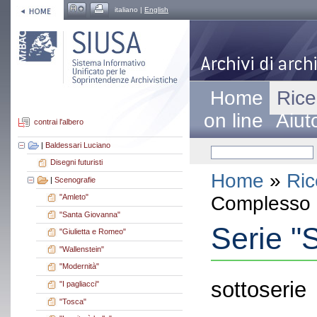
italiano |
English
Home
Rice
on line
Aiut
contrai l'albero
|
Baldessari Luciano
Disegni futuristi
Home
»
Ric
|
Scenografie
Complesso a
"Amleto"
"Santa Giovanna"
Serie "
"Giulietta e Romeo"
"Wallenstein"
"Modernità"
sottoserie
"I pagliacci"
"Tosca"