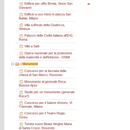
Edificio per uffici Breda, Sesto San
Giovanni
Edificio a uso misto in piazza San
Babila, Milano
Villa sull'isola della Giudecca,
Venezia
Palazzo della Civiltà italiana all'E42,
Roma
Villa a Salò
Opera nazionale per la protezione
della maternità e dell'infanzia - ONMI
|
Monumenti
Concorso per la facciata della
chiesa di San Marco, Rovereto
Monumento al generale Roca,
Buenos Ajres
Studio per un monumento (generale
Roca?)
Concorso per il Salone d'onore, VI
Triennale, Milano
Concorso per il Teatro Regio,
Torino
Tomba suore Beata Vergine Maria
di Santa Croce, Rovereto