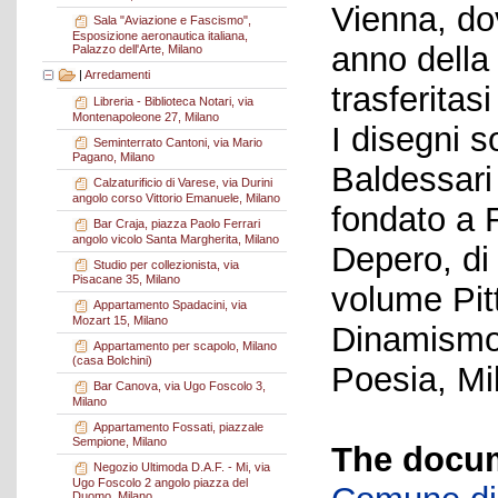
Vienna, do
Sala "Aviazione e Fascismo",
Esposizione aeronautica italiana,
anno della
Palazzo dell'Arte, Milano
|
Arredamenti
trasferitasi
Libreria - Biblioteca Notari, via
Montenapoleone 27, Milano
I disegni 
Seminterrato Cantoni, via Mario
Pagano, Milano
Baldessari 
Calzaturificio di Varese, via Durini
angolo corso Vittorio Emanuele, Milano
fondato a 
Bar Craja, piazza Paolo Ferrari
angolo vicolo Santa Margherita, Milano
Depero, di
Studio per collezionista, via
Pisacane 35, Milano
volume Pitt
Appartamento Spadacini, via
Mozart 15, Milano
Dinamismo 
Appartamento per scapolo, Milano
(casa Bolchini)
Poesia, Mi
Bar Canova, via Ugo Foscolo 3,
Milano
Appartamento Fossati, piazzale
Sempione, Milano
The docum
Negozio Ultimoda D.A.F. - Mi, via
Ugo Foscolo 2 angolo piazza del
Duomo, Milano