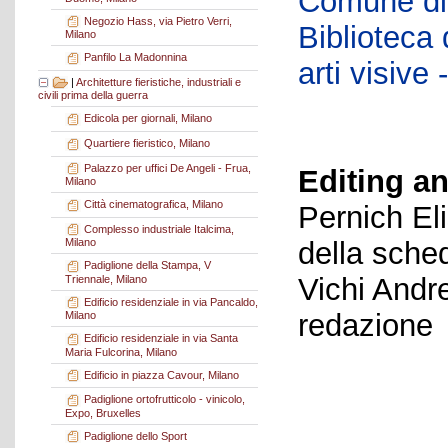
Comune di 
Negozio Hass, via Pietro Verri,
Biblioteca d
Milano
Panfilo La Madonnina
arti visiv
|
Architetture fieristiche, industriali e
civili prima della guerra
Edicola per giornali, Milano
Quartiere fieristico, Milano
Palazzo per uffici De Angeli - Frua,
Editing an
Milano
Città cinematografica, Milano
Pernich El
Complesso industriale Italcima,
della sche
Milano
Padiglione della Stampa, V
Vichi Andr
Triennale, Milano
Edificio residenziale in via Pancaldo,
redazione
Milano
Edificio residenziale in via Santa
Maria Fulcorina, Milano
Edificio in piazza Cavour, Milano
Padiglione ortofrutticolo - vinicolo,
Expo, Bruxelles
Padiglione dello Sport