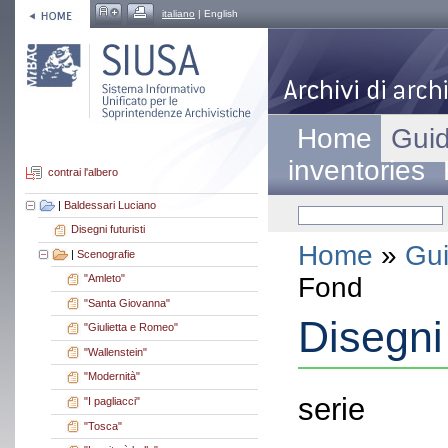
italiano
| English
Home
Guid
inventories
contrai l'albero
|
Baldessari Luciano
Disegni futuristi
Home
»
Gui
|
Scenografie
Fond
"Amleto"
"Santa Giovanna"
Disegni 
"Giulietta e Romeo"
"Wallenstein"
"Modernità"
serie
"I pagliacci"
"Tosca"