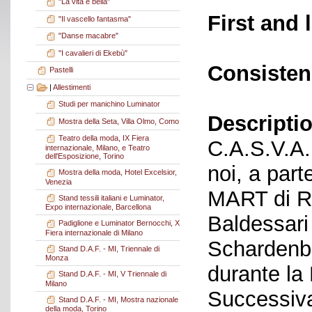
"La vita è bella"
First and 
"Il vascello fantasma"
"Danse macabre"
"I cavalieri di Ekebù"
Consisten
Pastelli
|
Allestimenti
Studi per manichino Luminator
Descriptio
Mostra della Seta, Villa Olmo, Como
Teatro della moda, IX Fiera
C.A.S.V.A. 
internazionale, Milano, e Teatro
dell'Esposizione, Torino
noi, a part
Mostra della moda, Hotel Excelsior,
Venezia
MART di Ro
Stand tessili italiani e Luminator,
Expo internazionale, Barcellona
Baldessari
Padiglione e Luminator Bernocchi, X
Fiera internazionale di Milano
Schardenbe
Stand D.A.F. - MI, Triennale di
Monza
durante la
Stand D.A.F. - MI, V Triennale di
Milano
Successiva
Stand D.A.F. - MI, Mostra nazionale
della moda, Torino