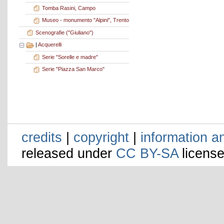
Tomba Rasini, Campo
Museo - monumento "Alpini", Trento
Scenografie ("Giuliano")
|
Acquerelli
Serie "Sorelle e madre"
Serie "Piazza San Marco"
credits
|
copyright
|
information a
released under
CC BY-SA
license