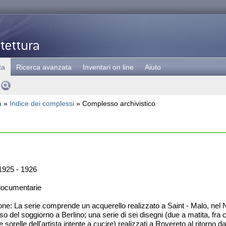
ta
Ricerca avanzata
Inventari on line
Aiuto
a
»
Indice dei complessi
» Complesso archivistico
925 - 1926
documentarie
ne: La serie comprende un acquerello realizzato a Saint - Malo, nel No
o del soggiorno a Berlino; una serie di sei disegni (due a matita, fra c
e sorelle dell'artista intente a cucire) realizzati a Rovereto al ritorno d