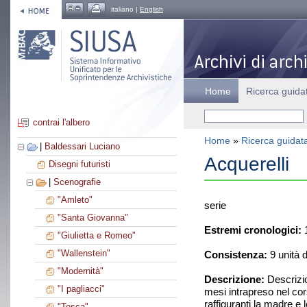
italiano |
English
Home
Ricerca guida
contrai l'albero
Home
»
Ricerca guidat
|
Baldessari Luciano
Acquerelli
Disegni futuristi
|
Scenografie
"Amleto"
serie
"Santa Giovanna"
Estremi cronologici:
1
"Giulietta e Romeo"
"Wallenstein"
Consistenza:
9 unità 
"Modernità"
Descrizione:
Descrizio
"I pagliacci"
mesi intrapreso nel cors
raffiguranti la madre e l
"Tosca"