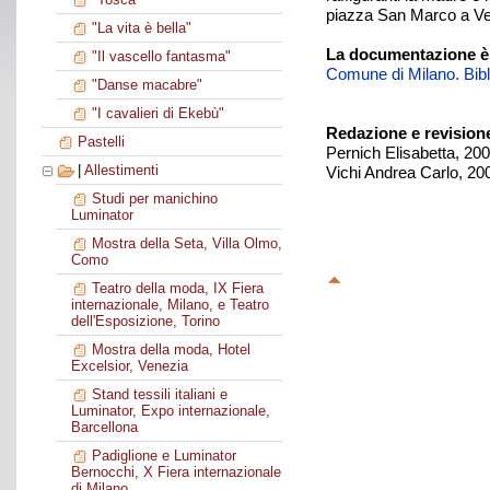
piazza San Marco a Ven
"La vita è bella"
La documentazione è
"Il vascello fantasma"
Comune di Milano. Biblio
"Danse macabre"
"I cavalieri di Ekebù"
Redazione e revision
Pastelli
Pernich Elisabetta, 20
|
Allestimenti
Vichi Andrea Carlo, 20
Studi per manichino
Luminator
Mostra della Seta, Villa Olmo,
Como
Teatro della moda, IX Fiera
internazionale, Milano, e Teatro
dell'Esposizione, Torino
Mostra della moda, Hotel
Excelsior, Venezia
Stand tessili italiani e
Luminator, Expo internazionale,
Barcellona
Padiglione e Luminator
Bernocchi, X Fiera internazionale
di Milano