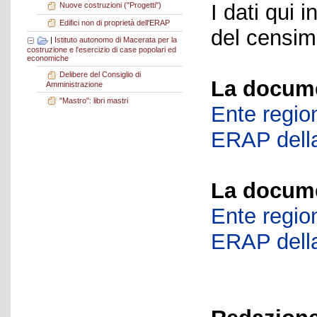
I dati qui i
Nuove costruzioni ("Progetti")
Edifici non di proprietà dell'ERAP
del censime
|
Istituto autonomo di Macerata per la
costruzione e l'esercizio di case popolari ed
economiche
Delibere del Consiglio di
La docume
Amministrazione
"Mastro": libri mastri
Ente region
ERAP della
La docume
Ente region
ERAP della