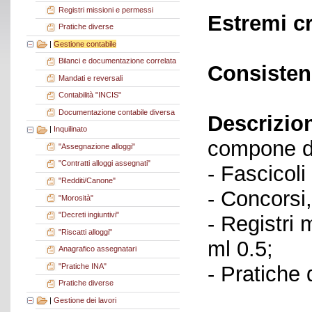
Registri missioni e permessi
Estremi c
Pratiche diverse
|
Gestione contabile
Bilanci e documentazione correlata
Consisten
Mandati e reversali
Contabilità "INCIS"
Documentazione contabile diversa
Descrizio
|
Inquilinato
compone de
"Assegnazione alloggi"
"Contratti alloggi assegnati"
- Fascicoli
"Redditi/Canone"
- Concorsi
"Morosità"
"Decreti ingiuntivi"
- Registri
"Riscatti alloggi"
ml 0.5;
Anagrafico assegnatari
"Pratiche INA"
- Pratiche
Pratiche diverse
|
Gestione dei lavori