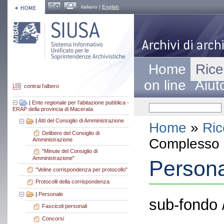
italiano |
English
Home
Rice
on line
Aiut
contrai l'albero
|
Ente regionale per l'abitazione pubblica -
ERAP della provincia di Macerata
|
Atti del Consiglio di Amministrazione
Home
»
Ric
Delibere del Consiglio di
Complesso a
Amministrazione
"Minute del Consiglio di
Amministrazione"
Person
"Veline corrispondenza per protocollo"
Protocolli della corrispondenza
|
Personale
sub-fondo 
Fascicoli personali
Concorsi