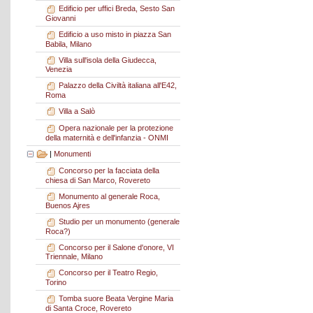
Edificio per uffici Breda, Sesto San
Giovanni
Edificio a uso misto in piazza San
Babila, Milano
Villa sull'isola della Giudecca,
Venezia
Palazzo della Civiltà italiana all'E42,
Roma
Villa a Salò
Opera nazionale per la protezione
della maternità e dell'infanzia - ONMI
|
Monumenti
Concorso per la facciata della
chiesa di San Marco, Rovereto
Monumento al generale Roca,
Buenos Ajres
Studio per un monumento (generale
Roca?)
Concorso per il Salone d'onore, VI
Triennale, Milano
Concorso per il Teatro Regio,
Torino
Tomba suore Beata Vergine Maria
di Santa Croce, Rovereto