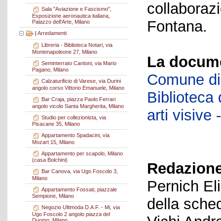
collaboraz
Sala "Aviazione e Fascismo",
Esposizione aeronautica italiana,
Fontana.
Palazzo dell'Arte, Milano
|
Arredamenti
Libreria - Biblioteca Notari, via
Montenapoleone 27, Milano
La docume
Seminterrato Cantoni, via Mario
Pagano, Milano
Comune di 
Calzaturificio di Varese, via Durini
angolo corso Vittorio Emanuele, Milano
Biblioteca d
Bar Craja, piazza Paolo Ferrari
angolo vicolo Santa Margherita, Milano
arti visiv
Studio per collezionista, via
Pisacane 35, Milano
Appartamento Spadacini, via
Mozart 15, Milano
Appartamento per scapolo, Milano
(casa Bolchini)
Redazione
Bar Canova, via Ugo Foscolo 3,
Milano
Pernich El
Appartamento Fossati, piazzale
Sempione, Milano
della sche
Negozio Ultimoda D.A.F. - Mi, via
Ugo Foscolo 2 angolo piazza del
Duomo, Milano