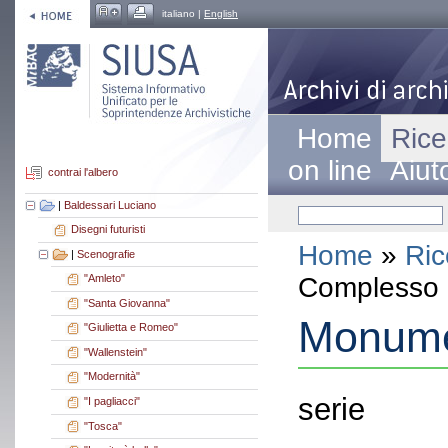
italiano |
English
Home
Rice
on line
Aiut
contrai l'albero
|
Baldessari Luciano
Disegni futuristi
Home
»
Ric
|
Scenografie
Complesso a
"Amleto"
"Santa Giovanna"
Monume
"Giulietta e Romeo"
"Wallenstein"
"Modernità"
serie
"I pagliacci"
"Tosca"