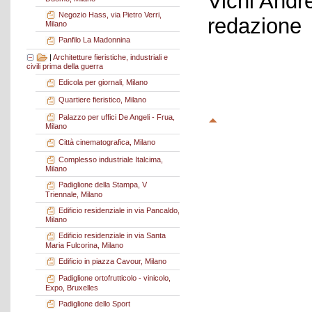
Vichi Andr
Negozio Hass, via Pietro Verri,
redazione
Milano
Panfilo La Madonnina
|
Architetture fieristiche, industriali e
civili prima della guerra
Edicola per giornali, Milano
Quartiere fieristico, Milano
Palazzo per uffici De Angeli - Frua,
Milano
Città cinematografica, Milano
Complesso industriale Italcima,
Milano
Padiglione della Stampa, V
Triennale, Milano
Edificio residenziale in via Pancaldo,
Milano
Edificio residenziale in via Santa
Maria Fulcorina, Milano
Edificio in piazza Cavour, Milano
Padiglione ortofrutticolo - vinicolo,
Expo, Bruxelles
Padiglione dello Sport