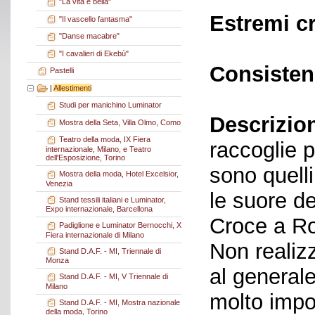
"La vita è bella"
Estremi c
"Il vascello fantasma"
"Danse macabre"
"I cavalieri di Ekebù"
Consisten
Pastelli
|
Allestimenti
Studi per manichino Luminator
Descrizio
Mostra della Seta, Villa Olmo, Como
Teatro della moda, IX Fiera
raccoglie pr
internazionale, Milano, e Teatro
dell'Esposizione, Torino
sono quelli
Mostra della moda, Hotel Excelsior,
Venezia
le suore d
Stand tessili italiani e Luminator,
Expo internazionale, Barcellona
Croce a Ro
Padiglione e Luminator Bernocchi, X
Fiera internazionale di Milano
Non realizz
Stand D.A.F. - MI, Triennale di
Monza
al general
Stand D.A.F. - MI, V Triennale di
Milano
molto impo
Stand D.A.F. - MI, Mostra nazionale
della moda, Torino