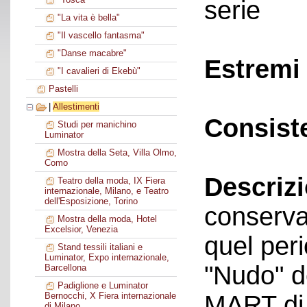
serie
"La vita è bella"
"Il vascello fantasma"
"Danse macabre"
Estremi 
"I cavalieri di Ekebù"
Pastelli
|
Allestimenti
Consist
Studi per manichino
Luminator
Mostra della Seta, Villa Olmo,
Como
Descriz
Teatro della moda, IX Fiera
internazionale, Milano, e Teatro
dell'Esposizione, Torino
conservat
Mostra della moda, Hotel
Excelsior, Venezia
quel peri
Stand tessili italiani e
Luminator, Expo internazionale,
"Nudo" d
Barcellona
Padiglione e Luminator
MART di 
Bernocchi, X Fiera internazionale
di Milano