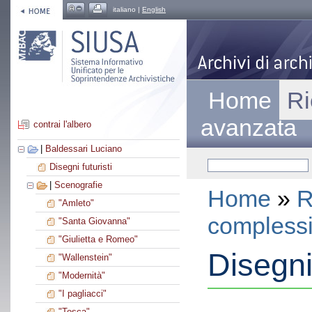
italiano |
English
Home
Ri
avanzata
contrai l'albero
|
Baldessari Luciano
Disegni futuristi
|
Scenografie
Home
»
R
"Amleto"
compless
"Santa Giovanna"
"Giulietta e Romeo"
Disegni 
"Wallenstein"
"Modernità"
"I pagliacci"
"Tosca"