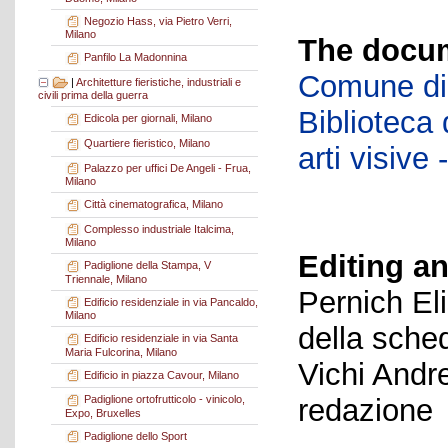
Negozio Hass, via Pietro Verri,
Milano
The docum
Panfilo La Madonnina
Comune di 
|
Architetture fieristiche, industriali e
civili prima della guerra
Biblioteca d
Edicola per giornali, Milano
Quartiere fieristico, Milano
arti visiv
Palazzo per uffici De Angeli - Frua,
Milano
Città cinematografica, Milano
Complesso industriale Italcima,
Milano
Editing an
Padiglione della Stampa, V
Triennale, Milano
Pernich El
Edificio residenziale in via Pancaldo,
Milano
della sche
Edificio residenziale in via Santa
Maria Fulcorina, Milano
Vichi Andr
Edificio in piazza Cavour, Milano
redazione
Padiglione ortofrutticolo - vinicolo,
Expo, Bruxelles
Padiglione dello Sport