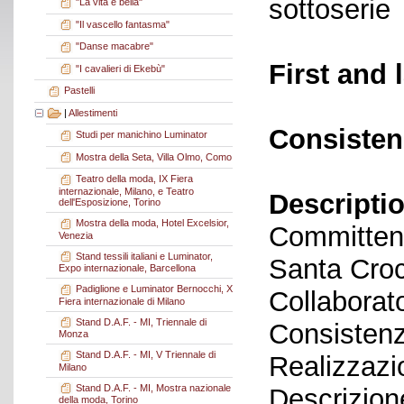
sottoserie
"La vita è bella"
"Il vascello fantasma"
"Danse macabre"
First and 
"I cavalieri di Ekebù"
Pastelli
|
Allestimenti
Consisten
Studi per manichino Luminator
Mostra della Seta, Villa Olmo, Como
Teatro della moda, IX Fiera
internazionale, Milano, e Teatro
Descriptio
dell'Esposizione, Torino
Mostra della moda, Hotel Excelsior,
Committent
Venezia
Stand tessili italiani e Luminator,
Santa Cro
Expo internazionale, Barcellona
Padiglione e Luminator Bernocchi, X
Collaborato
Fiera internazionale di Milano
Stand D.A.F. - MI, Triennale di
Consistenz
Monza
Stand D.A.F. - MI, V Triennale di
Realizzazi
Milano
Stand D.A.F. - MI, Mostra nazionale
Descrizion
della moda, Torino