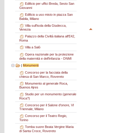
Edificio per uffici Breda, Sesto San
Giovanni
Edificio a uso misto in piazza San
Babila, Milano
Villa sull'isola della Giudecca,
Venezia
Palazzo della Civiltà italiana all'E42,
Roma
Villa a Salò
Opera nazionale per la protezione
della maternità e dell'infanzia - ONMI
|
Monumenti
Concorso per la facciata della
chiesa di San Marco, Rovereto
Monumento al generale Roca,
Buenos Ajres
Studio per un monumento (generale
Roca?)
Concorso per il Salone d'onore, VI
Triennale, Milano
Concorso per il Teatro Regio,
Torino
Tomba suore Beata Vergine Maria
di Santa Croce, Rovereto