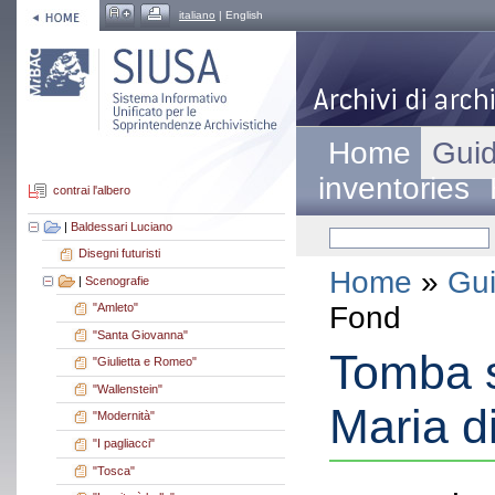
italiano
| English
Home
Guid
inventories
contrai l'albero
|
Baldessari Luciano
Disegni futuristi
Home
»
Gui
|
Scenografie
Fond
"Amleto"
"Santa Giovanna"
Tomba s
"Giulietta e Romeo"
"Wallenstein"
Maria d
"Modernità"
"I pagliacci"
"Tosca"