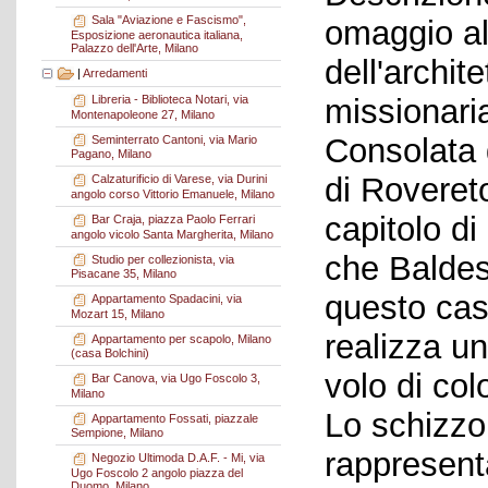
Sala "Aviazione e Fascismo",
omaggio al
Esposizione aeronautica italiana,
Palazzo dell'Arte, Milano
dell'archit
|
Arredamenti
missionaria
Libreria - Biblioteca Notari, via
Montenapoleone 27, Milano
Consolata d
Seminterrato Cantoni, via Mario
Pagano, Milano
di Rovereto
Calzaturificio di Varese, via Durini
angolo corso Vittorio Emanuele, Milano
capitolo di
Bar Craja, piazza Paolo Ferrari
angolo vicolo Santa Margherita, Milano
che Baldess
Studio per collezionista, via
Pisacane 35, Milano
questo cas
Appartamento Spadacini, via
Mozart 15, Milano
realizza un
Appartamento per scapolo, Milano
(casa Bolchini)
volo di co
Bar Canova, via Ugo Foscolo 3,
Milano
Lo schizzo
Appartamento Fossati, piazzale
Sempione, Milano
rappresent
Negozio Ultimoda D.A.F. - Mi, via
Ugo Foscolo 2 angolo piazza del
Duomo, Milano