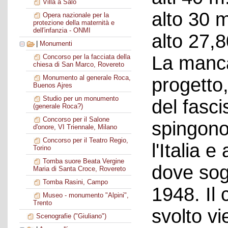
Villa a Salò
alto 30 
Opera nazionale per la
protezione della maternità e
dell'infanzia - ONMI
alto 27,
|
Monumenti
La manca
Concorso per la facciata della
chiesa di San Marco, Rovereto
Monumento al generale Roca,
progetto,
Buenos Ajres
Studio per un monumento
del fasci
(generale Roca?)
Concorso per il Salone
spingono
d'onore, VI Triennale, Milano
Concorso per il Teatro Regio,
l'Italia 
Torino
Tomba suore Beata Vergine
dove sog
Maria di Santa Croce, Rovereto
Tomba Rasini, Campo
1948. Il
Museo - monumento "Alpini",
Trento
svolto vi
Scenografie ("Giuliano")