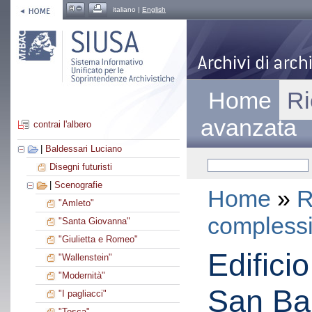
italiano |
English
Home
Ri
avanzata
contrai l'albero
|
Baldessari Luciano
Disegni futuristi
|
Scenografie
Home
»
R
"Amleto"
compless
"Santa Giovanna"
"Giulietta e Romeo"
Edifici
"Wallenstein"
"Modernità"
San Bab
"I pagliacci"
"Tosca"