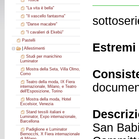
"La vita è bella"
"Il vascello fantasma"
sottoseri
"Danse macabre"
"I cavalieri di Ekebù"
Pastelli
Estremi 
|
Allestimenti
Studi per manichino
Luminator
Mostra della Seta, Villa Olmo,
Consist
Como
Teatro della moda, IX Fiera
documen
internazionale, Milano, e Teatro
dell'Esposizione, Torino
Mostra della moda, Hotel
Excelsior, Venezia
Descriz
Stand tessili italiani e
Luminator, Expo internazionale,
Barcellona
San Babi
Padiglione e Luminator
Bernocchi, X Fiera internazionale
di Milano