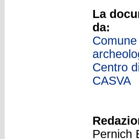
La docu
da:
Comune d
archeolog
Centro di 
CASVA
Redazion
Pernich 