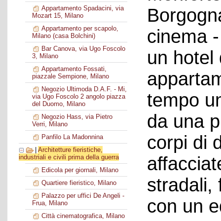
Appartamento Spadacini, via
Borgogna
Mozart 15, Milano
Appartamento per scapolo,
cinema - 
Milano (casa Bolchini)
Bar Canova, via Ugo Foscolo
un hotel d
3, Milano
Appartamento Fossati,
appartame
piazzale Sempione, Milano
Negozio Ultimoda D.A.F. - Mi,
tempo un
via Ugo Foscolo 2 angolo piazza
del Duomo, Milano
da una p
Negozio Hass, via Pietro
Verri, Milano
corpi di 
Panfilo La Madonnina
|
Architetture fieristiche,
affacciat
industriali e civili prima della guerra
Edicola per giornali, Milano
stradali, 
Quartiere fieristico, Milano
Palazzo per uffici De Angeli -
con un ed
Frua, Milano
Città cinematografica, Milano