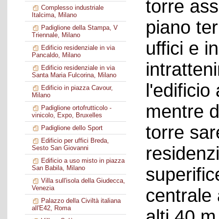
torre assi
Complesso industriale
Italcima, Milano
piano te
Padiglione della Stampa, V
Triennale, Milano
uffici e i
Edificio residenziale in via
Pancaldo, Milano
intratten
Edificio residenziale in via
Santa Maria Fulcorina, Milano
l'edifici
Edificio in piazza Cavour,
Milano
mentre d
Padiglione ortofrutticolo -
vinicolo, Expo, Bruxelles
torre sa
Padiglione dello Sport
Edificio per uffici Breda,
residenz
Sesto San Giovanni
Edificio a uso misto in piazza
superifi
San Babila, Milano
Villa sull'isola della Giudecca,
Venezia
centrale 
Palazzo della Civiltà italiana
all'E42, Roma
alti 40 