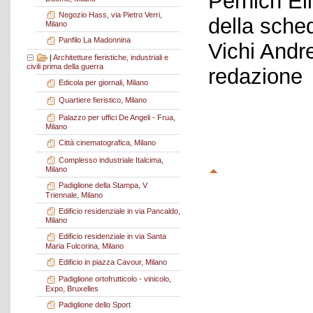
Pernich El
Negozio Hass, via Pietro Verri,
della sche
Milano
Panfilo La Madonnina
Vichi Andr
|
Architetture fieristiche, industriali e
civili prima della guerra
redazione
Edicola per giornali, Milano
Quartiere fieristico, Milano
Palazzo per uffici De Angeli - Frua,
Milano
Città cinematografica, Milano
Complesso industriale Italcima,
Milano
Padiglione della Stampa, V
Triennale, Milano
Edificio residenziale in via Pancaldo,
Milano
Edificio residenziale in via Santa
Maria Fulcorina, Milano
Edificio in piazza Cavour, Milano
Padiglione ortofrutticolo - vinicolo,
Expo, Bruxelles
Padiglione dello Sport