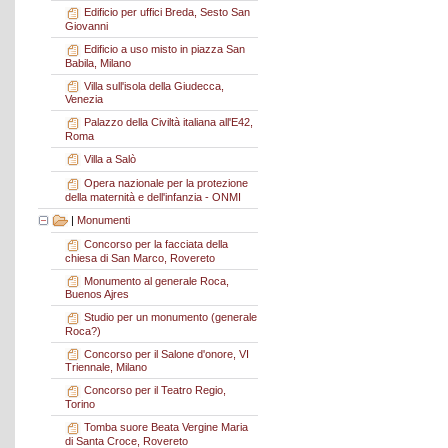
Edificio per uffici Breda, Sesto San
Giovanni
Edificio a uso misto in piazza San
Babila, Milano
Villa sull'isola della Giudecca,
Venezia
Palazzo della Civiltà italiana all'E42,
Roma
Villa a Salò
Opera nazionale per la protezione
della maternità e dell'infanzia - ONMI
|
Monumenti
Concorso per la facciata della
chiesa di San Marco, Rovereto
Monumento al generale Roca,
Buenos Ajres
Studio per un monumento (generale
Roca?)
Concorso per il Salone d'onore, VI
Triennale, Milano
Concorso per il Teatro Regio,
Torino
Tomba suore Beata Vergine Maria
di Santa Croce, Rovereto