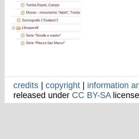
Tomba Rasini, Campo
Museo - monumento "Alpini", Trento
Scenografie ("Giuliano")
|
Acquerelli
Serie "Sorelle e madre"
Serie "Piazza San Marco"
credits
|
copyright
|
information a
released under
CC BY-SA
license