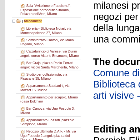
milanesi p
Sala "Aviazione e Fascismo",
Esposizione aeronautica italiana,
negozi per
Palazzo dell'Arte, Milano
|
Arredamenti
della lung
Libreria - Biblioteca Notari, via
Montenapoleone 27, Milano
una commit
Seminterrato Cantoni, via Mario
Pagano, Milano
Calzaturificio di Varese, via Durini
angolo corso Vittorio Emanuele, Milano
The docum
Bar Craja, piazza Paolo Ferrari
angolo vicolo Santa Margherita, Milano
Comune di 
Studio per collezionista, via
Pisacane 35, Milano
Biblioteca d
Appartamento Spadacini, via
Mozart 15, Milano
arti visiv
Appartamento per scapolo, Milano
(casa Bolchini)
Bar Canova, via Ugo Foscolo 3,
Milano
Appartamento Fossati, piazzale
Sempione, Milano
Editing an
Negozio Ultimoda D.A.F. - Mi, via
Ugo Foscolo 2 angolo piazza del
Duomo, Milano