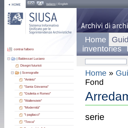
italiano
| English
Home
Guid
inventories
contrai l'albero
|
Baldessari Luciano
Disegni futuristi
Home
»
Gui
|
Scenografie
Fond
"Amleto"
"Santa Giovanna"
Arredam
"Giulietta e Romeo"
"Wallenstein"
"Modernità"
serie
"I pagliacci"
"Tosca"