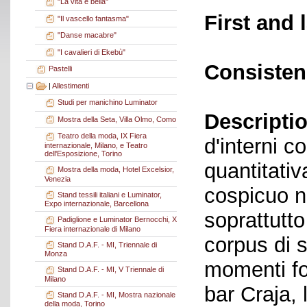
"La vita è bella"
First and 
"Il vascello fantasma"
"Danse macabre"
"I cavalieri di Ekebù"
Consisten
Pastelli
|
Allestimenti
Studi per manichino Luminator
Descriptio
Mostra della Seta, Villa Olmo, Como
Teatro della moda, IX Fiera
d'interni c
internazionale, Milano, e Teatro
dell'Esposizione, Torino
quantitati
Mostra della moda, Hotel Excelsior,
Venezia
cospicuo n
Stand tessili italiani e Luminator,
Expo internazionale, Barcellona
soprattutto
Padiglione e Luminator Bernocchi, X
Fiera internazionale di Milano
corpus di s
Stand D.A.F. - MI, Triennale di
Monza
momenti fo
Stand D.A.F. - MI, V Triennale di
Milano
bar Craja, l
Stand D.A.F. - MI, Mostra nazionale
della moda, Torino