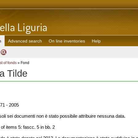
h
Advanced search
On line inventories
Help
st of fonds
» Fond
 Tilde
71 - 2005
oli sei documenti non è stato possibile attribuire nessuna data.
f items 5: fascc. 5 in bb. 2