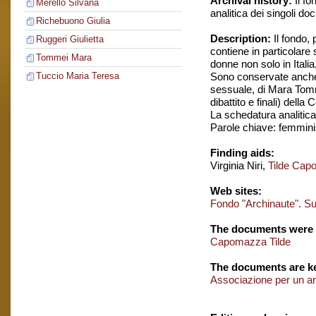
Archival history:
Il fo
Merello Silvana
analitica dei singoli do
Richebuono Giulia
Description:
Il fondo,
Ruggeri Giulietta
contiene in particolare
Tommei Mara
donne non solo in Itali
Sono conservate anche c
Tuccio Maria Teresa
sessuale, di Mara Tomme
dibattito e finali) del
La schedatura analitica 
Parole chiave: femmin
Finding aids:
Virginia Niri,
Tilde Cap
Web sites:
Fondo "Archinaute". S
The documents were 
Capomazza Tilde
The documents are ke
Associazione per un ar