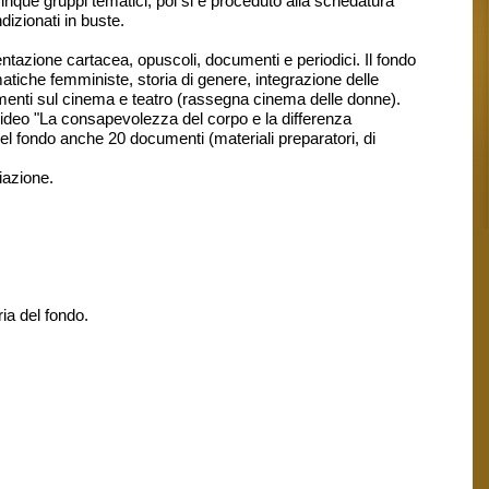
inque gruppi tematici, poi si è proceduto alla schedatura
dizionati in buste.
ntazione cartacea, opuscoli, documenti e periodici. Il fondo
matiche femministe, storia di genere, integrazione delle
cumenti sul cinema e teatro (rassegna cinema delle donne).
l video "La consapevolezza del corpo e la differenza
del fondo anche 20 documenti (materiali preparatori, di
iazione.
ia del fondo.