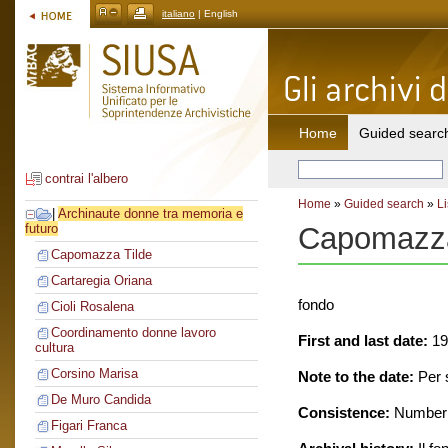
italiano
| English
Home
Guided searc
contrai l'albero
Home
»
Guided search
»
Li
|
Archinaute donne tra memoria e
Capomazza
futuro
Capomazza Tilde
Cartaregia Oriana
fondo
Cioli Rosalena
Coordinamento donne lavoro
First and last date:
19
cultura
Corsino Marisa
Note to the date:
Per s
De Muro Candida
Consistence:
Number o
Figari Franca