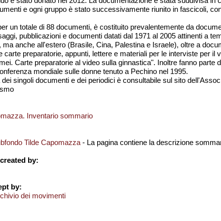
ndo è stato donato nel 2012. La documentazione è stata suddivisa in c
cumenti e ogni gruppo è stato successivamente riunito in fascicoli, con
 per un totale di 88 documenti, è costituito prevalentemente da docume
 saggi, pubblicazioni e documenti datati dal 1971 al 2005 attinenti a te
a, ma anche all'estero (Brasile, Cina, Palestina e Israele), oltre a do
arte preparatorie, appunti, lettere e materiali per le interviste per i
i. Carte preparatorie al video sulla ginnastica". Inoltre fanno parte 
la Conferenza mondiale sulle donne tenuto a Pechino nel 1995.
dei singoli documenti e dei periodici è consultabile sul sito dell'Assoc
ismo
omazza. Inventario sommario
ubfondo Tilde Capomazza
- La pagina contiene la descrizione sommar
created by:
pt by:
chivio dei movimenti