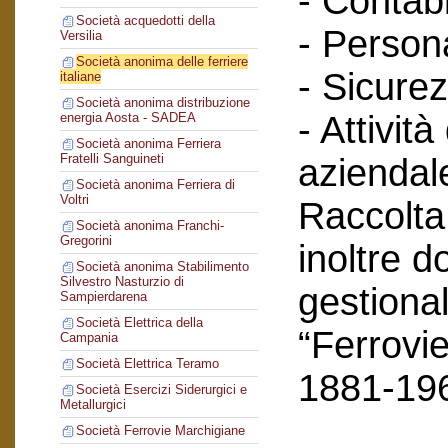
- Contabi
Società acquedotti della
- Person
Versilia
Società anonima delle ferriere
- Sicurez
italiane
Società anonima distribuzione
- Attività
energia Aosta - SADEA
Società anonima Ferriera
Fratelli Sanguineti
aziendal
Società anonima Ferriera di
Voltri
Raccolta
Società anonima Franchi-
Gregorini
inoltre 
Società anonima Stabilimento
Silvestro Nasturzio di
gestional
Sampierdarena
Società Elettrica della
“Ferrovie
Campania
Società Elettrica Teramo
1881-19
Società Esercizi Siderurgici e
Metallurgici
Società Ferrovie Marchigiane