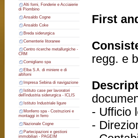
Alti forni, Fonderie e Acciaierie
di Piombino
First an
Ansaldo Cogne
Ansaldo Coke
Breda siderurgica
Cementerie litoranee
Consist
Centro ricerche metallurgiche -
CRM
regg. e 
Cornigliano spa
Elba S.A. di miniere e di
altiforni
Descript
Impresa Sebina di navigazione
Istituto case per lavoratori
documenti
dell'industria siderurgica - ICLIS
Istituto Industriale ligure
- Ufficio 
Monferro spa - Costruzioni e
montaggi in ferro
- Direzio
Nazionale Cogne
Partecipazioni e gestioni
immobiliari - PAGEIM