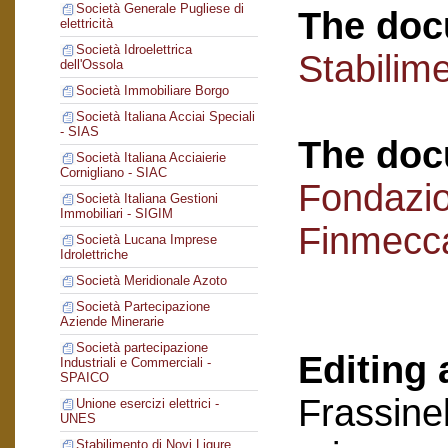
Società Generale Pugliese di
The doc
elettricità
Società Idroelettrica
Stabilime
dell'Ossola
Società Immobiliare Borgo
Società Italiana Acciai Speciali
- SIAS
The doc
Società Italiana Acciaierie
Cornigliano - SIAC
Fondazi
Società Italiana Gestioni
Immobiliari - SIGIM
Finmecc
Società Lucana Imprese
Idrolettriche
Società Meridionale Azoto
Società Partecipazione
Aziende Minerarie
Società partecipazione
Editing 
Industriali e Commerciali -
SPAICO
Frassinel
Unione esercizi elettrici -
UNES
Stabilimento di Novi Ligure