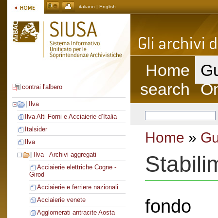
italiano
| English
Home
Gu
search
On
contrai l'albero
|
Ilva
Ilva Alti Forni e Acciaierie d’Italia
Italsider
Home
»
Gu
Ilva
|
Ilva - Archivi aggregati
Stabili
Acciaierie elettriche Cogne -
Girod
Acciaierie e ferriere nazionali
fondo
Acciaierie venete
Agglomerati antracite Aosta