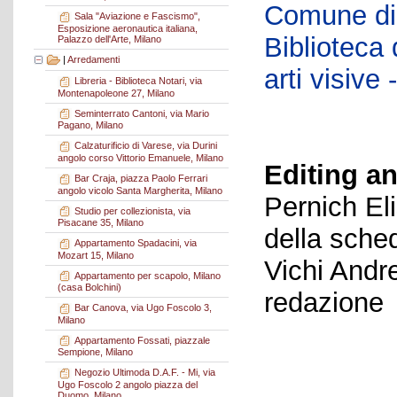
Comune di 
Sala "Aviazione e Fascismo",
Esposizione aeronautica italiana,
Biblioteca d
Palazzo dell'Arte, Milano
|
Arredamenti
arti visiv
Libreria - Biblioteca Notari, via
Montenapoleone 27, Milano
Seminterrato Cantoni, via Mario
Pagano, Milano
Calzaturificio di Varese, via Durini
angolo corso Vittorio Emanuele, Milano
Editing an
Bar Craja, piazza Paolo Ferrari
angolo vicolo Santa Margherita, Milano
Pernich El
Studio per collezionista, via
Pisacane 35, Milano
della sche
Appartamento Spadacini, via
Mozart 15, Milano
Vichi Andr
Appartamento per scapolo, Milano
(casa Bolchini)
redazione
Bar Canova, via Ugo Foscolo 3,
Milano
Appartamento Fossati, piazzale
Sempione, Milano
Negozio Ultimoda D.A.F. - Mi, via
Ugo Foscolo 2 angolo piazza del
Duomo, Milano