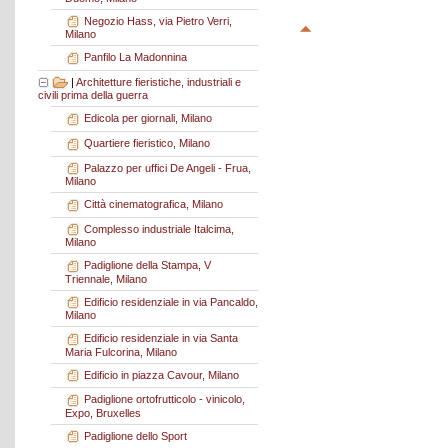
Negozio Hass, via Pietro Verri,
Milano
Panfilo La Madonnina
|
Architetture fieristiche, industriali e
civili prima della guerra
Edicola per giornali, Milano
Quartiere fieristico, Milano
Palazzo per uffici De Angeli - Frua,
Milano
Città cinematografica, Milano
Complesso industriale Italcima,
Milano
Padiglione della Stampa, V
Triennale, Milano
Edificio residenziale in via Pancaldo,
Milano
Edificio residenziale in via Santa
Maria Fulcorina, Milano
Edificio in piazza Cavour, Milano
Padiglione ortofrutticolo - vinicolo,
Expo, Bruxelles
Padiglione dello Sport