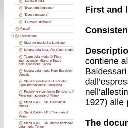
"La vita è bella"
First and 
"Il vascello fantasma"
"Danse macabre"
"I cavalieri di Ekebù"
Consisten
Pastelli
|
Allestimenti
Studi per manichino Luminator
Descriptio
Mostra della Seta, Villa Olmo, Como
Teatro della moda, IX Fiera
contiene al
internazionale, Milano, e Teatro
dell'Esposizione, Torino
Baldessari
Mostra della moda, Hotel Excelsior,
Venezia
dall'espre
Stand tessili italiani e Luminator,
Expo internazionale, Barcellona
nell'allest
Padiglione e Luminator Bernocchi, X
Fiera internazionale di Milano
1927) alle 
Stand D.A.F. - MI, Triennale di
Monza
Stand D.A.F. - MI, V Triennale di
Milano
The docum
Stand D.A.F. - MI, Mostra nazionale
della moda, Torino