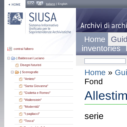
italiano
| English
Home
Guid
inventories
contrai l'albero
|
Baldessari Luciano
Disegni futuristi
Home
»
Gui
|
Scenografie
Fond
"Amleto"
"Santa Giovanna"
Allestim
"Giulietta e Romeo"
"Wallenstein"
"Modernità"
serie
"I pagliacci"
"Tosca"