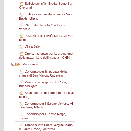
Edificio per uffici Breda, Sesto San
Giovanni
Edificio a uso misto in piazza San
Babila, Milano
Villa sull'isola della Giudecca,
Venezia
Palazzo della Civiltà italiana all'E42,
Roma
Villa a Salò
Opera nazionale per la protezione
della maternità e dell'infanzia - ONMI
|
Monumenti
Concorso per la facciata della
chiesa di San Marco, Rovereto
Monumento al generale Roca,
Buenos Ajres
Studio per un monumento (generale
Roca?)
Concorso per il Salone d'onore, VI
Triennale, Milano
Concorso per il Teatro Regio,
Torino
Tomba suore Beata Vergine Maria
di Santa Croce, Rovereto