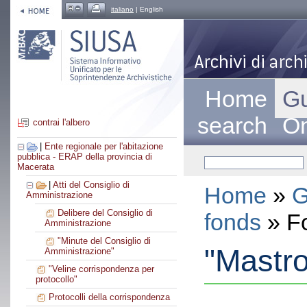
italiano
| English
Home
Gu
search
On
contrai l'albero
|
Ente regionale per l'abitazione
pubblica - ERAP della provincia di
Macerata
|
Atti del Consiglio di
Home
»
G
Amministrazione
Delibere del Consiglio di
fonds
» F
Amministrazione
"Minute del Consiglio di
"Mastro"
Amministrazione"
"Veline corrispondenza per
protocollo"
Protocolli della corrispondenza