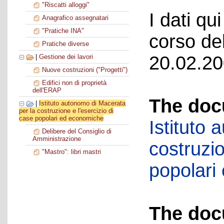
"Riscatti alloggi"
I dati qui
Anagrafico assegnatari
"Pratiche INA"
corso del
Pratiche diverse
20.02.20
|
Gestione dei lavori
Nuove costruzioni ("Progetti")
Edifici non di proprietà
dell'ERAP
The doc
|
Istituto autonomo di Macerata
per la costruzione e l'esercizio di
case popolari ed economiche
Istituto
Delibere del Consiglio di
Amministrazione
costruzio
"Mastro": libri mastri
popolari
The doc