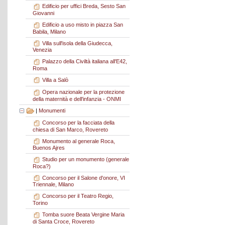
Edificio per uffici Breda, Sesto San
Giovanni
Edificio a uso misto in piazza San
Babila, Milano
Villa sull'isola della Giudecca,
Venezia
Palazzo della Civiltà italiana all'E42,
Roma
Villa a Salò
Opera nazionale per la protezione
della maternità e dell'infanzia - ONMI
|
Monumenti
Concorso per la facciata della
chiesa di San Marco, Rovereto
Monumento al generale Roca,
Buenos Ajres
Studio per un monumento (generale
Roca?)
Concorso per il Salone d'onore, VI
Triennale, Milano
Concorso per il Teatro Regio,
Torino
Tomba suore Beata Vergine Maria
di Santa Croce, Rovereto