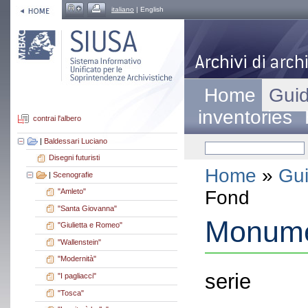
italiano
| English
Home
Guid
inventories
contrai l'albero
|
Baldessari Luciano
Disegni futuristi
Home
»
Gui
|
Scenografie
Fond
"Amleto"
"Santa Giovanna"
Monume
"Giulietta e Romeo"
"Wallenstein"
"Modernità"
serie
"I pagliacci"
"Tosca"