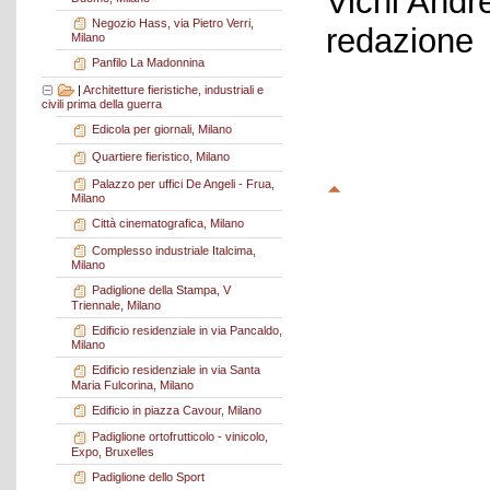
Vichi Andr
Negozio Hass, via Pietro Verri,
redazione
Milano
Panfilo La Madonnina
|
Architetture fieristiche, industriali e
civili prima della guerra
Edicola per giornali, Milano
Quartiere fieristico, Milano
Palazzo per uffici De Angeli - Frua,
Milano
Città cinematografica, Milano
Complesso industriale Italcima,
Milano
Padiglione della Stampa, V
Triennale, Milano
Edificio residenziale in via Pancaldo,
Milano
Edificio residenziale in via Santa
Maria Fulcorina, Milano
Edificio in piazza Cavour, Milano
Padiglione ortofrutticolo - vinicolo,
Expo, Bruxelles
Padiglione dello Sport