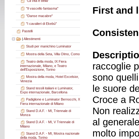
"La vita è bella"
First and 
"Il vascello fantasma"
"Danse macabre"
"I cavalieri di Ekebù"
Consisten
Pastelli
|
Allestimenti
Studi per manichino Luminator
Descriptio
Mostra della Seta, Villa Olmo, Como
Teatro della moda, IX Fiera
raccoglie pr
internazionale, Milano, e Teatro
dell'Esposizione, Torino
sono quelli
Mostra della moda, Hotel Excelsior,
Venezia
le suore d
Stand tessili italiani e Luminator,
Expo internazionale, Barcellona
Croce a Ro
Padiglione e Luminator Bernocchi, X
Fiera internazionale di Milano
Non realizz
Stand D.A.F. - MI, Triennale di
Monza
al general
Stand D.A.F. - MI, V Triennale di
Milano
molto impo
Stand D.A.F. - MI, Mostra nazionale
della moda, Torino