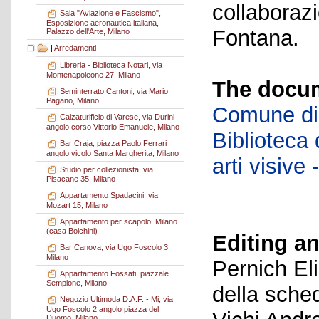
collaboraz
Sala "Aviazione e Fascismo",
Esposizione aeronautica italiana,
Fontana.
Palazzo dell'Arte, Milano
|
Arredamenti
Libreria - Biblioteca Notari, via
Montenapoleone 27, Milano
The docum
Seminterrato Cantoni, via Mario
Pagano, Milano
Comune di 
Calzaturificio di Varese, via Durini
angolo corso Vittorio Emanuele, Milano
Biblioteca d
Bar Craja, piazza Paolo Ferrari
angolo vicolo Santa Margherita, Milano
arti visiv
Studio per collezionista, via
Pisacane 35, Milano
Appartamento Spadacini, via
Mozart 15, Milano
Appartamento per scapolo, Milano
(casa Bolchini)
Editing an
Bar Canova, via Ugo Foscolo 3,
Milano
Pernich El
Appartamento Fossati, piazzale
Sempione, Milano
della sche
Negozio Ultimoda D.A.F. - Mi, via
Ugo Foscolo 2 angolo piazza del
Duomo, Milano