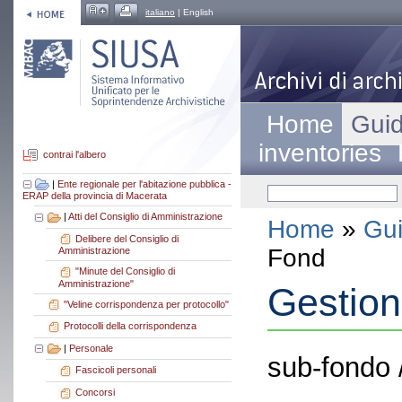
italiano
| English
Home
Guid
inventories
contrai l'albero
|
Ente regionale per l'abitazione pubblica -
ERAP della provincia di Macerata
|
Atti del Consiglio di Amministrazione
Home
»
Gui
Delibere del Consiglio di
Fond
Amministrazione
"Minute del Consiglio di
Amministrazione"
Gestion
"Veline corrispondenza per protocollo"
Protocolli della corrispondenza
|
Personale
sub-fondo 
Fascicoli personali
Concorsi