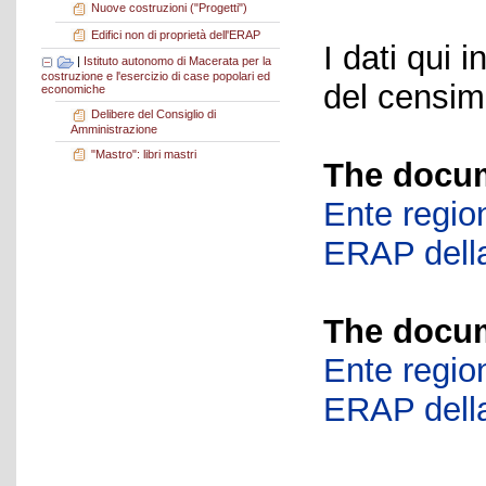
Nuove costruzioni ("Progetti")
Edifici non di proprietà dell'ERAP
I dati qui i
|
Istituto autonomo di Macerata per la
costruzione e l'esercizio di case popolari ed
del censime
economiche
Delibere del Consiglio di
Amministrazione
"Mastro": libri mastri
The docum
Ente region
ERAP della
The docum
Ente region
ERAP della