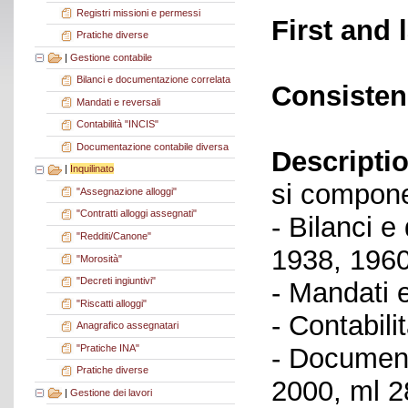
Registri missioni e permessi
First and 
Pratiche diverse
|
Gestione contabile
Bilanci e documentazione correlata
Consisten
Mandati e reversali
Contabilità "INCIS"
Documentazione contabile diversa
Descriptio
|
Inquilinato
si compone
"Assegnazione alloggi"
"Contratti alloggi assegnati"
- Bilanci 
"Redditi/Canone"
1938, 1960
"Morosità"
"Decreti ingiuntivi"
- Mandati 
"Riscatti alloggi"
- Contabili
Anagrafico assegnatari
"Pratiche INA"
- Document
Pratiche diverse
2000, ml 2
|
Gestione dei lavori