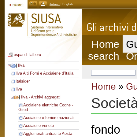
italiano
| English
Home
Gu
search
On
espandi l'albero
|
Ilva
Ilva Alti Forni e Acciaierie d’Italia
Italsider
Home
»
Gu
Ilva
|
Ilva - Archivi aggregati
Societ
Acciaierie elettriche Cogne -
Girod
Acciaierie e ferriere nazionali
fondo
Acciaierie venete
Agglomerati antracite Aosta