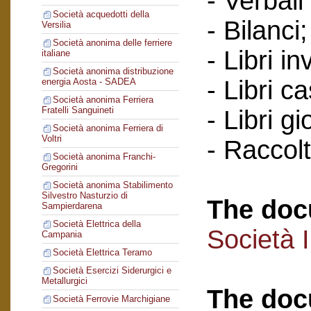
- Verbali
Società acquedotti della
- Bilanci;
Versilia
Società anonima delle ferriere
- Libri in
italiane
Società anonima distribuzione
- Libri c
energia Aosta - SADEA
Società anonima Ferriera
Fratelli Sanguineti
- Libri gi
Società anonima Ferriera di
Voltri
- Raccol
Società anonima Franchi-
Gregorini
Società anonima Stabilimento
Silvestro Nasturzio di
The doc
Sampierdarena
Società Elettrica della
Società 
Campania
Società Elettrica Teramo
Società Esercizi Siderurgici e
Metallurgici
The doc
Società Ferrovie Marchigiane