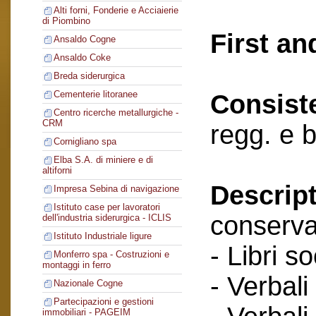
Alti forni, Fonderie e Acciaierie
di Piombino
First an
Ansaldo Cogne
Ansaldo Coke
Breda siderurgica
Cementerie litoranee
Consist
Centro ricerche metallurgiche -
CRM
regg. e 
Cornigliano spa
Elba S.A. di miniere e di
altiforni
Descript
Impresa Sebina di navigazione
Istituto case per lavoratori
conserva
dell'industria siderurgica - ICLIS
Istituto Industriale ligure
- Libri so
Monferro spa - Costruzioni e
montaggi in ferro
- Verbali
Nazionale Cogne
Partecipazioni e gestioni
immobiliari - PAGEIM