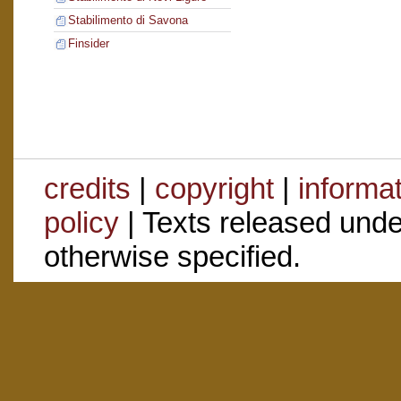
Stabilimento di Savona
Finsider
credits
|
copyright
|
informa
policy
| Texts released und
otherwise specified.