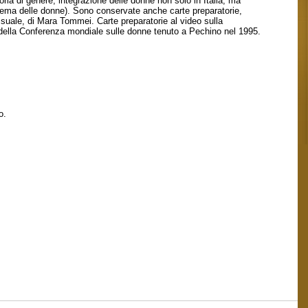
oria di genere, integrazione delle donne non solo in Italia, ma
cinema delle donne). Sono conservate anche carte preparatorie,
essuale, di Mara Tommei. Carte preparatorie al video sulla
li) della Conferenza mondiale sulle donne tenuto a Pechino nel 1995.
o.