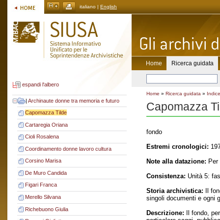
italiano |
English
Home
Ricerca guidata
espandi l'albero
Home
»
Ricerca guidata
»
Indice
|
Archinaute donne tra memoria e futuro
Capomazza Ti
Capomazza Tilde
Cartaregia Oriana
fondo
Cioli Rosalena
Estremi cronologici:
197
Coordinamento donne lavoro cultura
Note alla datazione:
Per 
Corsino Marisa
De Muro Candida
Consistenza:
Unità 5: fas
Figari Franca
Storia archivistica:
Il fo
Merello Silvana
singoli documenti e ogni g
Richebuono Giulia
Descrizione:
Il fondo, pe