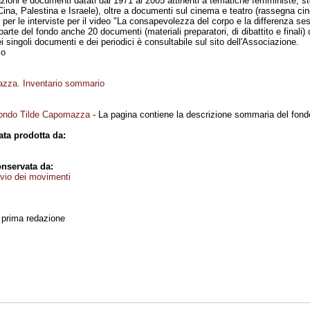
azioni e documenti datati dal 1971 al 2005 attinenti a tematiche femministe, st
 Cina, Palestina e Israele), oltre a documenti sul cinema e teatro (rassegna 
li per le interviste per il video "La consapevolezza del corpo e la differenza s
 parte del fondo anche 20 documenti (materiali preparatori, di dibattito e fina
i singoli documenti e dei periodici è consultabile sul sito dell'Associazione.
mo
zza. Inventario sommario
fondo Tilde Capomazza
- La pagina contiene la descrizione sommaria del fond
ta prodotta da:
nservata da:
vio dei movimenti
, prima redazione