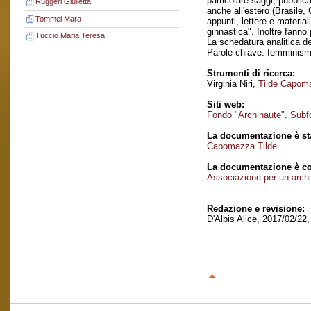
particolare saggi, pubblic
Ruggeri Giulietta
anche all'estero (Brasile,
Tommei Mara
appunti, lettere e materia
ginnastica". Inoltre fanno
Tuccio Maria Teresa
La schedatura analitica de
Parole chiave: femminis
Strumenti di ricerca:
Virginia Niri,
Tilde Capoma
Siti web:
Fondo "Archinaute". Sub
La documentazione è sta
Capomazza Tilde
La documentazione è co
Associazione per un archi
Redazione e revisione:
D'Albis Alice, 2017/02/22