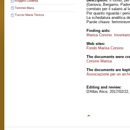
Description:
Il fondo, per
Ruggeri Giulietta
(Genova, Bergamo, Padova,
Tommei Mara
comitato per il salario al
Per quanto riguarda i peri
Tuccio Maria Teresa
La schedatura analitica de
Parole chiave: femminis
Finding aids:
Marisa Corsino. Inventar
Web sites:
Fondo Marisa Corsino
The documents were cre
Corsino Marisa
The documents are kept
Associazione per un archi
Editing and review:
D'Albis Alice, 2017/02/22