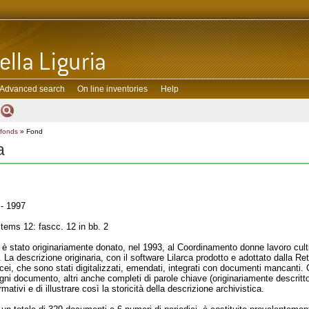
Advanced search
On line inventories
Help
 fonds
» Fond
a
- 1997
tems 12: fascc. 12 in bb. 2
 è stato originariamente donato, nel 1993, al Coordinamento donne lavoro cult
La descrizione originaria, con il software Lilarca prodotto e adottato dalla Rete 
acei, che sono stati digitalizzati, emendati, integrati con documenti mancanti.
ogni documento, altri anche completi di parole chiave (originariamente descrit
ativi e di illustrare così la storicità della descrizione archivistica.