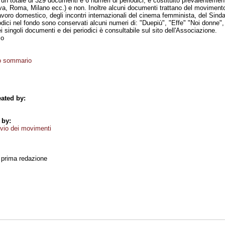
 un totale di 329 documenti e 6 numeri di periodici, è costituito prevalentemen
 Roma, Milano ecc.) e non. Inoltre alcuni documenti trattano del movimento
 lavoro domestico, degli incontri internazionali del cinema femminista, del Sind
odici nel fondo sono conservati alcuni numeri di: "Duepiù", "Effe" "Noi donne",
i singoli documenti e dei periodici è consultabile sul sito dell'Associazione.
mo
io sommario
ated by:
 by:
vio dei movimenti
, prima redazione