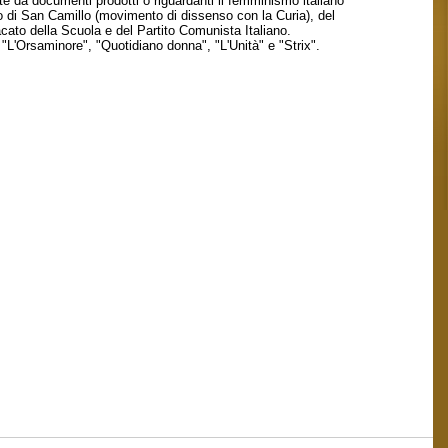
te da documenti prodotti o riguardanti il femminismo italiano
 di San Camillo (movimento di dissenso con la Curia), del
acato della Scuola e del Partito Comunista Italiano.
 "L'Orsaminore", "Quotidiano donna", "L'Unità" e "Strix".