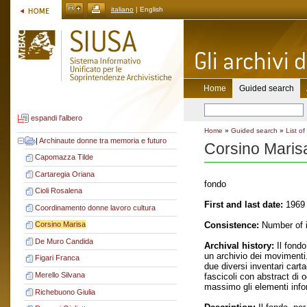
italiano
| English
Home
Guided search
espandi l'albero
Home
»
Guided search
»
List of
|
Archinaute donne tra memoria e futuro
Corsino Maris
Capomazza Tilde
Cartaregia Oriana
fondo
Cioli Rosalena
First and last date:
1969 
Coordinamento donne lavoro cultura
Consistence:
Number of i
Corsino Marisa
De Muro Candida
Archival history:
Il fondo
un archivio dei movimenti. 
Figari Franca
due diversi inventari cart
Merello Silvana
fascicoli con abstract di 
massimo gli elementi inform
Richebuono Giulia