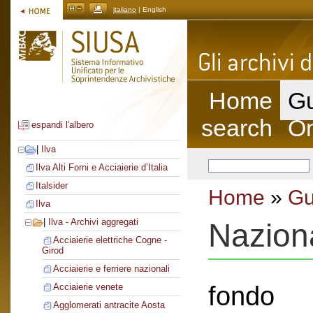
italiano
| English
Home
Gu
search
On
espandi l'albero
|
Ilva
Ilva Alti Forni e Acciaierie d’Italia
Italsider
Home
»
Gu
Ilva
|
Ilva - Archivi aggregati
Nazion
Acciaierie elettriche Cogne -
Girod
Acciaierie e ferriere nazionali
fondo
Acciaierie venete
Agglomerati antracite Aosta