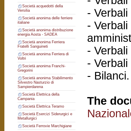
- Verbali
Società acquedotti della
- Verbali
Versilia
Società anonima delle ferriere
- Verbali
italiane
Società anonima distribuzione
amminist
energia Aosta - SADEA
Società anonima Ferriera
Fratelli Sanguineti
- Verbali
Società anonima Ferriera di
Voltri
- Verbali
Società anonima Franchi-
Gregorini
- Bilanci.
Società anonima Stabilimento
Silvestro Nasturzio di
Sampierdarena
Società Elettrica della
The doc
Campania
Società Elettrica Teramo
Naziona
Società Esercizi Siderurgici e
Metallurgici
Società Ferrovie Marchigiane