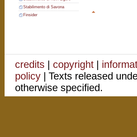
Stabilimento di Savona
Finsider
credits
|
copyright
|
informa
policy
| Texts released und
otherwise specified.