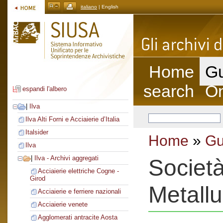
italiano
| English
Home
Gu
search
On
espandi l'albero
|
Ilva
Ilva Alti Forni e Acciaierie d’Italia
Italsider
Home
»
Gu
Ilva
|
Ilva - Archivi aggregati
Società
Acciaierie elettriche Cogne -
Girod
Metallu
Acciaierie e ferriere nazionali
Acciaierie venete
Agglomerati antracite Aosta