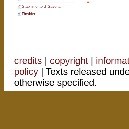
Stabilimento di Savona
Finsider
credits
|
copyright
|
informa
policy
| Texts released und
otherwise specified.