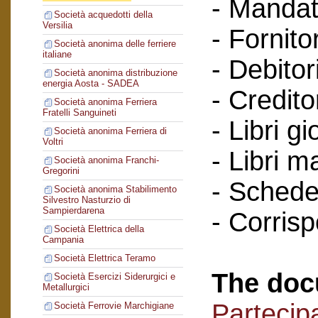
- Mandat
Società acquedotti della
Versilia
- Fornitor
Società anonima delle ferriere
italiane
- Debitori
Società anonima distribuzione
energia Aosta - SADEA
- Creditor
Società anonima Ferriera
Fratelli Sanguineti
- Libri gi
Società anonima Ferriera di
Voltri
- Libri m
Società anonima Franchi-
Gregorini
- Schede 
Società anonima Stabilimento
Silvestro Nasturzio di
Sampierdarena
- Corris
Società Elettrica della
Campania
Società Elettrica Teramo
The doc
Società Esercizi Siderurgici e
Metallurgici
Partecipa
Società Ferrovie Marchigiane