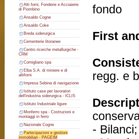
Alti forni, Fonderie e Acciaierie
fondo
di Piombino
Ansaldo Cogne
Ansaldo Coke
First an
Breda siderurgica
Cementerie litoranee
Centro ricerche metallurgiche -
CRM
Consist
Cornigliano spa
Elba S.A. di miniere e di
regg. e 
altiforni
Impresa Sebina di navigazione
Istituto case per lavoratori
dell'industria siderurgica - ICLIS
Descript
Istituto Industriale ligure
conserva
Monferro spa - Costruzioni e
montaggi in ferro
Nazionale Cogne
- Bilanci;
Partecipazioni e gestioni
immobiliari - PAGEIM