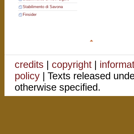
Stabilimento di Savona
Finsider
credits
|
copyright
|
informa
policy
| Texts released und
otherwise specified.