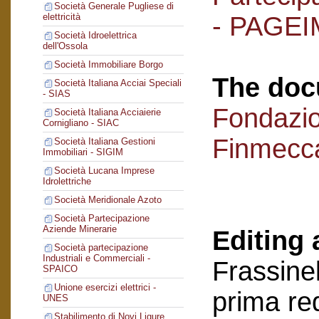
Società Generale Pugliese di
- PAGEI
elettricità
Società Idroelettrica
dell'Ossola
Società Immobiliare Borgo
The doc
Società Italiana Acciai Speciali
- SIAS
Fondazi
Società Italiana Acciaierie
Cornigliano - SIAC
Finmecc
Società Italiana Gestioni
Immobiliari - SIGIM
Società Lucana Imprese
Idrolettriche
Società Meridionale Azoto
Società Partecipazione
Aziende Minerarie
Editing 
Società partecipazione
Industriali e Commerciali -
Frassinel
SPAICO
Unione esercizi elettrici -
prima re
UNES
Stabilimento di Novi Ligure