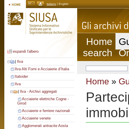
italiano
| English
Home
Gu
search
On
espandi l'albero
|
Ilva
Ilva Alti Forni e Acciaierie d’Italia
Italsider
Home
»
Gu
Ilva
|
Ilva - Archivi aggregati
Parteci
Acciaierie elettriche Cogne -
Girod
immobi
Acciaierie e ferriere nazionali
Acciaierie venete
Agglomerati antracite Aosta