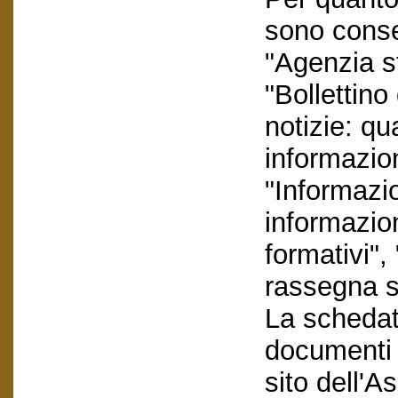
sono conser
"Agenzia s
"Bollettino
notizie: q
informazion
"Informazi
informazio
formativi"
rassegna s
La schedatu
documenti e
sito dell'A