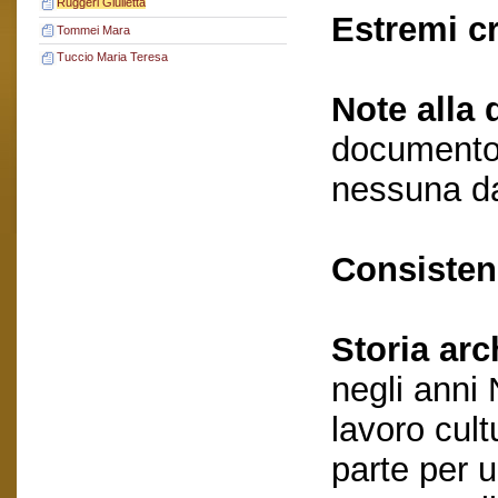
Ruggeri Giulietta
Estremi c
Tommei Mara
Tuccio Maria Teresa
Note alla 
documento 
nessuna da
Consisten
Storia arc
negli anni
lavoro cult
parte per 