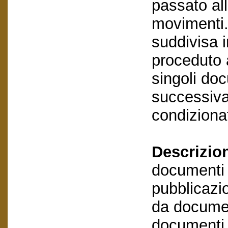
passato al
movimenti.
suddivisa i
proceduto a
singoli do
successivam
condizionat
Descrizio
documenti e
pubblicazio
da documen
documenti e