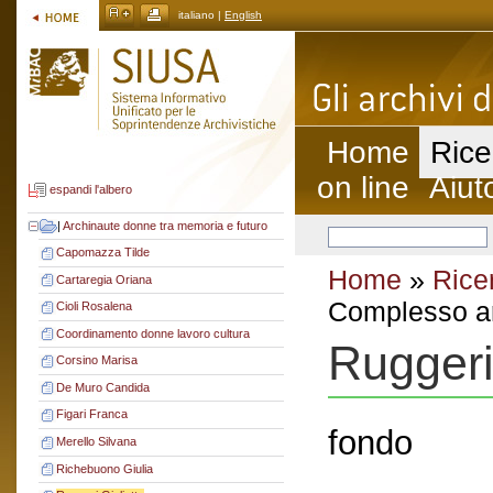
italiano |
English
Home
Rice
on line
Aiut
espandi l'albero
|
Archinaute donne tra memoria e futuro
Capomazza Tilde
Home
»
Rice
Cartaregia Oriana
Complesso ar
Cioli Rosalena
Coordinamento donne lavoro cultura
Ruggeri
Corsino Marisa
De Muro Candida
Figari Franca
fondo
Merello Silvana
Richebuono Giulia