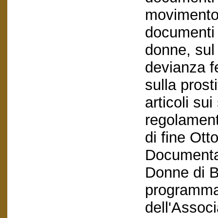
movimento 
documenti s
donne, sul
devianza fe
sulla prost
articoli sui
regolamenti
di fine Ott
Documentaz
Donne di B
programma e
dell'Assoc