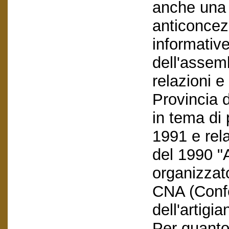
anche una 
anticoncezi
informative
dell'assemb
relazioni 
Provincia 
in tema di 
1991 e rel
del 1990 "A
organizzat
CNA (Conf
dell'artigia
Per quanto 